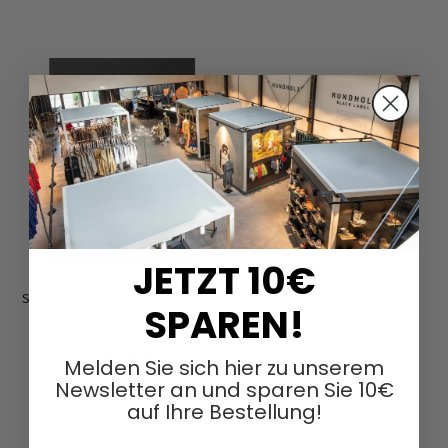
JETZT 10€
Sandale mit Schnallen von LOFINA
SPAREN!
in Gasoline spritz aperol /
solidnero
285,00 €
Melden Sie sich hier zu unserem
Newsletter an und sparen Sie 10€
auf Ihre Bestellung!