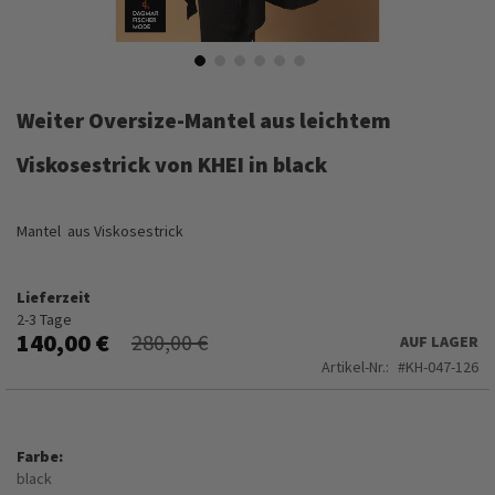
Zum
Anfang
Weiter Oversize-Mantel aus leichtem
der
Bildergalerie
Viskosestrick von KHEI in black
springen
Mantel aus Viskosestrick
Lieferzeit
2-3 Tage
140,00 €
280,00 €
AUF LAGER
Artikel-Nr.
KH-047-126
Farbe
black