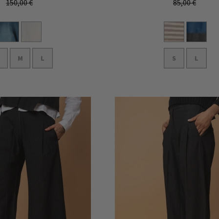
150,00 €
85,00 €
M
L
S
L
In den Warenkorb