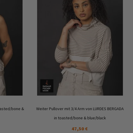
Zur
Zur
Wunschliste
Wunschl
hinzufügen
hinzufü
oasted/bone &
Weiter Pullover mit 3/4 Arm von LURDES BERGADA
in toasted/bone & blue/black
47,50 €