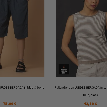
Zur
Wunschliste
hinzufügen
LURDES BERGADA in blue & bone
Pullunder von LURDES BERGADA in t
blue/black
75,00 €
42,50 €