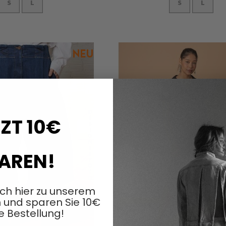
S
L
S
L
In den Warenkorb
ZT 10€
AREN!
ich hier zu unserem
 und sparen Sie 10€
e Bestellung!