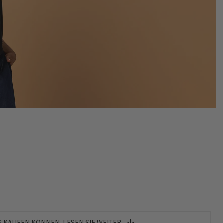
 KAUFEN KÖNNEN. LESEN SIE WEITER...