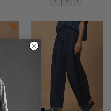
S
M
L
In den Warenkorb