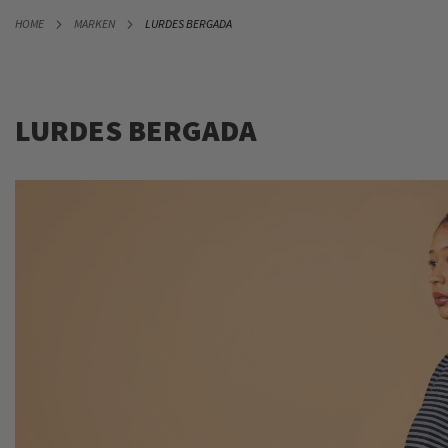
DIREKT
HOME
MARKEN
LURDES BERGADA
ZUM
INHALT
LURDES BERGADA