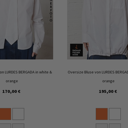
Zur
Wunschliste
hinzufügen
von LURDES BERGADA in white &
Oversize Bluse von LURDES BERGAD
orange
orange
170,00 €
195,00 €