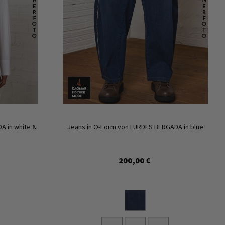
Zur
Zur
Wunschliste
Wunschl
hinzufügen
hinzufü
A in white &
Jeans in O-Form von LURDES BERGADA in blue
200,00 €