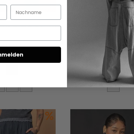
Nachname
Zur
Wunschliste
hinzufügen
tte von LURDES BERGADA in blue
Maxikleid von LURDES BERGADA - B-War
L
210,00 €
117,00 €
195,00 €
nmelden
M
L
L
In den Warenkorb