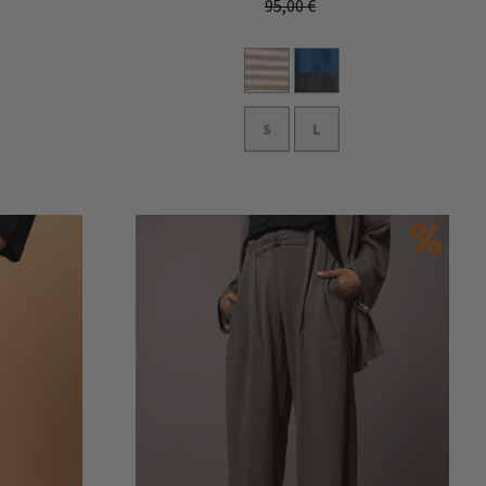
95,00 €
S
L
In den Warenkorb