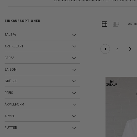
EINKAUFSOPTIONEN
ANSICHT
Raster
Liste
ARTI
ALS
SALE %
ARTIKELART
SEITE
S
W
1
2
FARBE
SAISON
GRÖSSE
PREIS
ÄRMELFORM
ÄRMEL
FUTTER