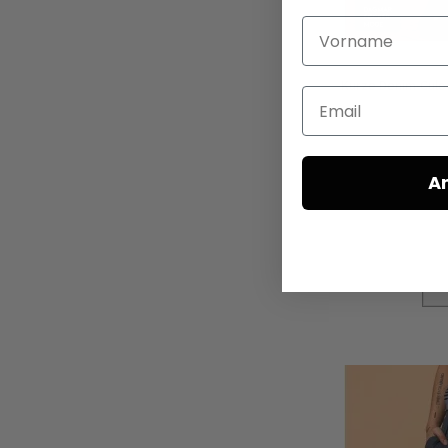
Vorname
Kurze Denim-Culo
Email
A
S
In den Warenkorb