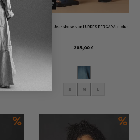
Zur
Zur
Wunschliste
Wunschl
hinzufügen
hinzufü
e in black Gr.
Legere Jeanshose von LURDES BERGADA in blue
205,00 €
S
M
L
In den Warenkorb