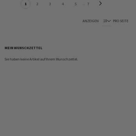
SEITE
Seite
Weiter
Sie lesen gerade Seite
Seite
Seite
Seite
Seite
Seite
1
2
3
4
5
7
ANZEIGEN
PRO SEITE
MEIN WUNSCHZETTEL
Sie haben keine Artikel auf Ihrem Wunschzettel.