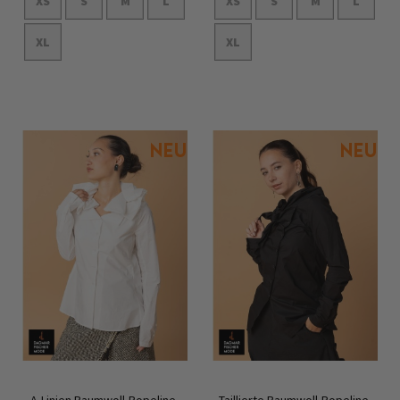
XS
S
M
L
XS
S
M
L
XL
XL
In den Warenkorb
In den Warenkorb
A-Linien Baumwoll-Popeline-
Taillierte Baumwoll-Popeline-