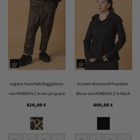
Legere Kunstfell-Baggyhose
A-Linien Baumwoll-Popeline-
von RUNDHOLZ in leo jacquard
Bluse von RUNDHOLZ in black
420,00 €
400,00 €
Zur
Zur
Wunschliste
Wunschl
hinzufügen
hinzufü