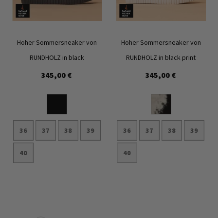
Hoher Sommersneaker von
Hoher Sommersneaker von
RUNDHOLZ in black
RUNDHOLZ in black print
345,00 €
345,00 €
Zur
Zur
Wunschliste
Wunschl
hinzufügen
hinzufü
36
37
38
39
36
37
38
39
40
40
In den Warenkorb
In den Warenkorb