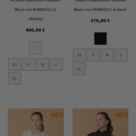
Bluse von RUNDHOLZ in
Bluse von RUNDHOLZ in black
offwhite
370,00 €
Zur
Zur
400,00 €
Wunschliste
Wunschl
hinzufügen
hinzufü
XS
S
M
L
XS
S
M
L
XL
XL
In den Warenkorb
In den Warenkorb