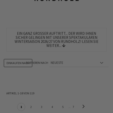
EIN GANZ GROSSER AUFTRITT... DER WIRD IHNEN S
ICHER GELINGEN MIT UNSERER SPEKTAKULÄREN W
INTERSAISON 2026/27 VON RUNDHOLZ! LESEN SIE W
EITER...
SORTIEREN NACH
EINKAUFEN NACH
ARTIKEL
1
-
18
VON
119
SEITE
Seite
Weiter
Sie lesen gerade Seite
Seite
Seite
Seite
Seite
Seite
1
2
3
4
5
7