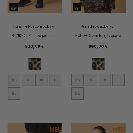
Kunstfell-Ballonrock von
Kunstfell-Jacke von
RUNDHOLZ in leo jacquard
RUNDHOLZ in leo jacquard
520,00 €
860,00 €
Zur
Zur
Wunschliste
Wunschl
hinzufügen
hinzufü
XS
S
M
L
XS
S
M
L
XL
XL
In den Warenkorb
In den Warenkorb