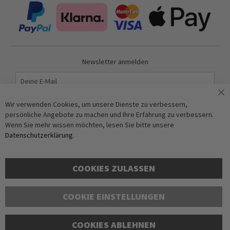
Newsletter anmelden
Abonnieren
Wir verwenden Cookies, um unsere Dienste zu verbessern,
persönliche Angebote zu machen und Ihre Erfahrung zu verbessern.
Wenn Sie mehr wissen möchten, lesen Sie bitte unsere
Anti-Roboter-Verifizierung
Datenschutzerklärung
.
Hier klicken
Friendly
Captcha ⇗
COOKIES ZULASSEN
COOKIE EINSTELLUNGEN
COOKIES ABLEHNEN
Copyright © 2016-2026 dagmarfischer mode. All Rights Reserved. Alle Preise in Euro