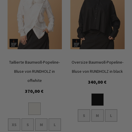
Taillierte Baumwoll-Popeline-
Oversize Baumwoll-Popeline-
Bluse von RUNDHOLZ in
Bluse von RUNDHOLZ in black
offwhite
340,00 €
Zur
Zur
370,00 €
Wunschliste
Wunschl
hinzufügen
hinzufü
S
M
L
XS
S
M
L