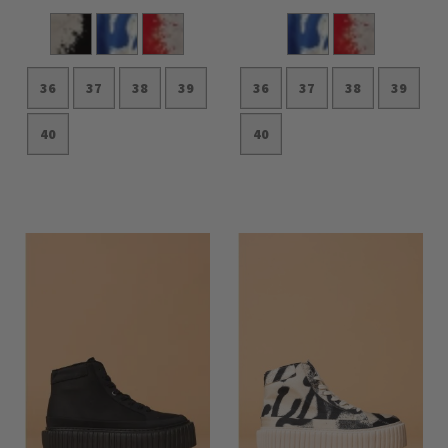
36
37
38
39
36
37
38
39
40
40
In den Warenkorb
In den Warenkorb