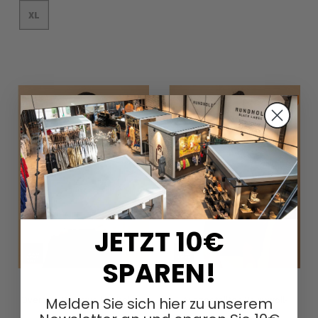
In den Warenkorb
XL
In den Warenkorb
JETZT 10€
SPAREN!
Oversize Baumwoll-Popeline-
Ausgestelltes Baumwoll-
Melden Sie sich hier zu unserem