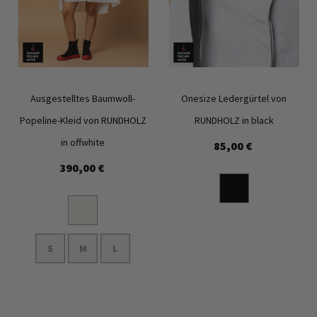
Ausgestelltes Baumwoll-
Onesize Ledergürtel von
Popeline-Kleid von RUNDHOLZ
RUNDHOLZ in black
in offwhite
85,00 €
Zur
Zur
390,00 €
Wunschliste
Wunschl
hinzufügen
hinzufü
In den Warenkorb
S
M
L
In den Warenkorb