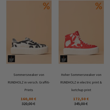
Sommersneaker von
Hoher Sommersneaker von
RUNDHOLZ in versch. Graffiti-
RUNDHOLZ in electric print &
Prints
ketchup print
Zur
Zur
160,00 €
172,50 €
Wunschliste
Wunschl
320,00 €
345,00 €
hinzufügen
hinzufü