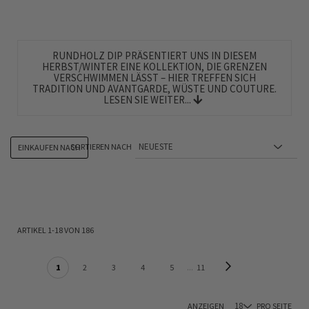
RUNDHOLZ DIP PRÄSENTIERT UNS IN DIESEM
HERBST/WINTER EINE KOLLEKTION, DIE GRENZEN
VERSCHWIMMEN LÄSST – HIER TREFFEN SICH
TRADITION UND AVANTGARDE, WÜSTE UND COUTURE.
LESEN SIE WEITER...
SORTIEREN NACH
EINKAUFEN NACH
ARTIKEL
1
-
18
VON
186
SEITE
Seite
Weiter
Sie lesen gerade Seite
Seite
Seite
Seite
Seite
Seite
1
2
3
4
5
11
ANZEIGEN
PRO SEITE