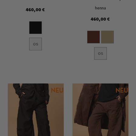
henna
460,00 €
Zur
Zur
460,00 €
Wunschliste
Wunschl
hinzufügen
hinzufü
OS
OS
In den Warenkorb
In den Warenkorb