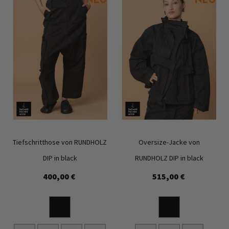
Tiefschritthose von RUNDHOLZ
Oversize-Jacke von
DIP in black
RUNDHOLZ DIP in black
400,00 €
515,00 €
Zur
Zur
Wunschliste
Wunschl
hinzufügen
hinzufü