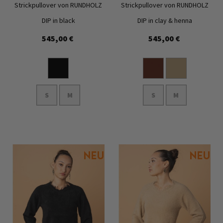
Strickpullover von RUNDHOLZ
Strickpullover von RUNDHOLZ
DIP in black
DIP in clay & henna
545,00 €
545,00 €
Zur
Zur
Wunschliste
Wunschl
hinzufügen
hinzufü
S
M
S
M
In den Warenkorb
In den Warenkorb