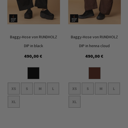
Baggy-Hose von RUNDHOLZ
Baggy-Hose von RUNDHOLZ
DIP in black
DIP in henna cloud
490,00 €
490,00 €
Zur
Zur
Wunschliste
Wunschl
hinzufügen
hinzufü
XS
S
M
L
XS
S
M
L
XL
XL
In den Warenkorb
In den Warenkorb