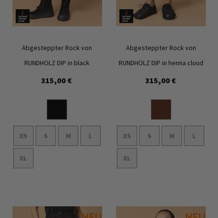
Abgesteppter Rock von
Abgesteppter Rock von
RUNDHOLZ DIP in black
RUNDHOLZ DIP in henna cloud
315,00 €
315,00 €
Zur
Zur
Wunschliste
Wunschl
hinzufügen
hinzufü
XS
S
M
L
XS
S
M
L
XL
XL
In den Warenkorb
In den Warenkorb