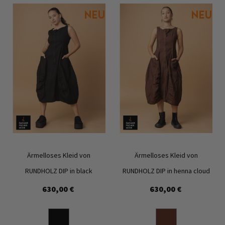
Ärmelloses Kleid von
Ärmelloses Kleid von
RUNDHOLZ DIP in black
RUNDHOLZ DIP in henna cloud
630,00 €
630,00 €
Zur
Zur
Wunschliste
Wunschl
hinzufügen
hinzufü