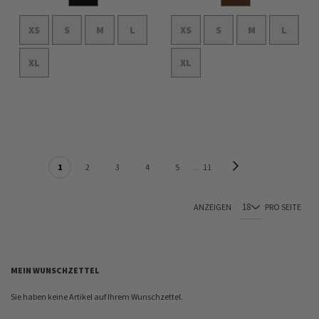
XS
S
M
L
XS
S
M
L
XL
XL
In den Warenkorb
In den Warenkorb
SEITE
Seite
Weiter
Sie lesen gerade Seite
Seite
Seite
Seite
Seite
Seite
1
2
3
4
5
11
ANZEIGEN
PRO SEITE
MEIN WUNSCHZETTEL
Sie haben keine Artikel auf Ihrem Wunschzettel.