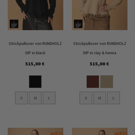
Strickpullover von RUNDHOLZ
Strickpullover von RUNDHOLZ
DIP in black
DIP in clay & henna
515,00 €
515,00 €
Zur
Zur
Wunschliste
Wunschl
hinzufügen
hinzufü
S
M
L
S
M
L
In den Warenkorb
In den Warenkorb