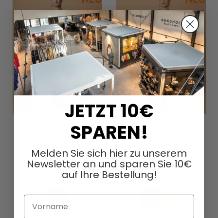
JETZT 10€
SPAREN!
Tunika von RUNDHOLZ DIP in
Tunika von RUNDHOLZ DIP in
black
clay & henna
Melden Sie sich hier zu unserem
Newsletter an und sparen Sie 10€
840,00 €
840,00 €
auf Ihre Bestellung!
Zur
Zur
Wunschliste
Wunschl
Vorname
hinzufügen
hinzufü