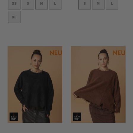
XS
S
M
L
S
M
L
XL
In den Warenkorb
In den Warenkorb