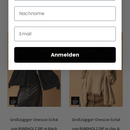
S
M
S
M
Nachname
In den Warenkorb
In den Warenkorb
Email
Anmelden
Großzügiger Onesize-Schal
Großzügiger Onesize-Schal
von RUNDHOLZ DIP in black
von RUNDHOLZ DIP in clay &