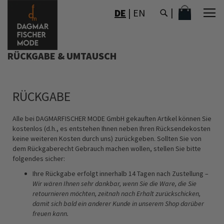
DIREKT
MEIN WAR
DE
|
EN
ZUM
INHALT
RÜCKGABE & UMTAUSCH
RÜCKGABE
Alle bei DAGMARFISCHER MODE GmbH gekauften Artikel können Sie
kostenlos (d.h., es entstehen Ihnen neben Ihren Rücksendekosten
keine weiteren Kosten durch uns) zurückgeben. Sollten Sie von
dem Rückgaberecht Gebrauch machen wollen, stellen Sie bitte
folgendes sicher:
Ihre Rückgabe erfolgt innerhalb 14 Tagen nach Zustellung –
Wir wären Ihnen sehr dankbar, wenn Sie die Ware, die Sie
retournieren möchten, zeitnah nach Erhalt zurückschicken,
damit sich bald ein anderer Kunde in unserem Shop darüber
freuen kann.