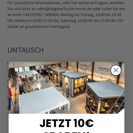
Für zusätzliche Informationen, oder bei weiteren Fragen, wenden
Sie sich bitte an sales@dagmarfischermode.de oder rufen Sie uns
an unter +49 (0)7631 7408404, Montag bis Freitag, 10:00 bis 18:30
Uhr, Mittwoch 10:00-13:30 Uhr, Samstag 10:00 Uhr bis 15:00 Uhr CET
(außer an gesetzlichen Feiertagen).
UMTAUSCH
Ein Umtausch ist nur bei einem Kleidungsstück in eine andere
Größe möglich, nicht in einen anderen Artikel. Wenn Sie eine
andere Größe benötigen schreiben Sie uns bitte vorab, damit wir
den Artikel für Sie reservieren können. Wir schicken das neue
Paket los, sobald Ihre Retoure bei uns eingegangen ist. Bei
anderen Artikeln geben Sie bitte eine neue Bestellung auf und
bezahlen separat, da diese nicht verrechnet werden können.
Bei Fragen schreiben Sie uns gerne eine Mail an
sales@dagmarfischermode.de
JETZT 10€