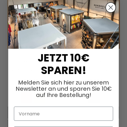
JETZT 10€
Rollkragenshirt von SORT
Rollkragenshirt von SORT
SPAREN!
AARHUS in ambra & spice
AARHUS in black
135,00 €
135,00 €
Melden Sie sich hier zu unserem
Zur
Zur
Newsletter an und sparen Sie 10€
Wunschliste
Wunschl
auf Ihre Bestellung!
hinzufügen
hinzufü
Vorname
XS
S
M
L
XS
S
M
L
XL
XXL
XL
XXL