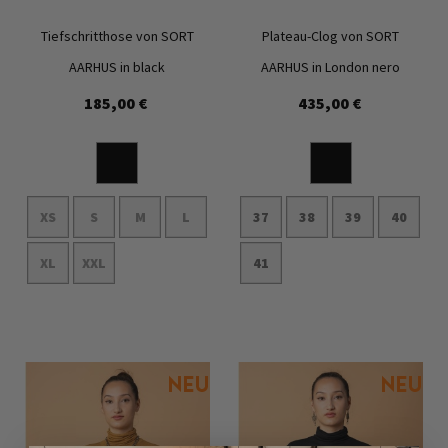
Tiefschritthose von SORT
Plateau-Clog von SORT
AARHUS in black
AARHUS in London nero
185,00 €
435,00 €
Zur
Zur
Wunschliste
Wunschl
hinzufügen
hinzufü
XS
S
M
L
37
38
39
40
XL
XXL
41
In den Warenkorb
In den Warenkorb