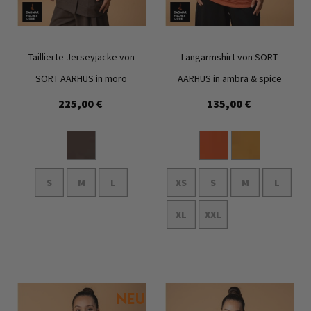
Taillierte Jerseyjacke von
Langarmshirt von SORT
SORT AARHUS in moro
AARHUS in ambra & spice
225,00 €
135,00 €
Zur
Zur
Wunschliste
Wunschl
hinzufügen
hinzufü
S
M
L
XS
S
M
L
XL
XXL
In den Warenkorb
In den Warenkorb