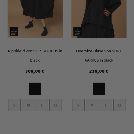
Rippkleid von SORT AARHUS in
Oversize-Bluse von SORT
black
AARHUS in black
300,00 €
230,00 €
Zur
Zur
Wunschliste
Wunschl
hinzufügen
hinzufü
S
M
L
XL
S
M
L
XL
In den Warenkorb
In den Warenkorb