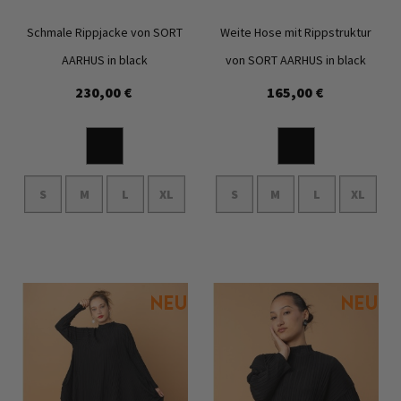
Schmale Rippjacke von SORT
Weite Hose mit Rippstruktur
AARHUS in black
von SORT AARHUS in black
230,00 €
165,00 €
Zur
Zur
Wunschliste
Wunschl
hinzufügen
hinzufü
S
M
L
XL
S
M
L
XL
In den Warenkorb
In den Warenkorb