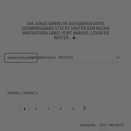
DIE JUNGE DÄNISCHE DESIGNERIN SOFIE
SVENNINGGAARD STECKT HINTER DEM NEUEN
INNOVATIVEN LABEL SORT AARHUS. LESEN SIE
WEITER...
SORTIEREN NACH
EINKAUFEN NACH
ARTIKEL
1
-
18
VON
72
SEITE
Seite
Weiter
Sie lesen gerade Seite
Seite
Seite
Seite
Seite
1
2
3
4
4
ANZEIGEN
PRO SEITE