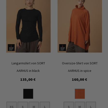
Langarmshirt von SORT
Oversize-Shirt von SORT
AARHUS in black
AARHUS in spice
135,00 €
160,00 €
Zur
Zur
Wunschliste
Wunschl
hinzufügen
hinzufü
XS
S
M
L
S
M
L