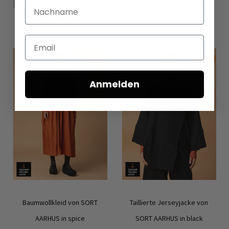
Nachname
In den Warenkorb
In den Warenkorb
Email
Anmelden
Baumwollkleid von SORT
Taillierte Jerseyjacke von
AARHUS in spice
SORT AARHUS in black