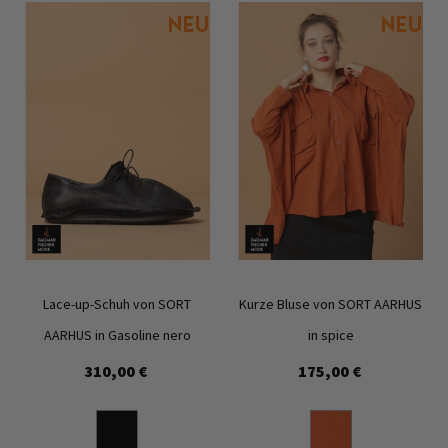
Lace-up-Schuh von SORT
Kurze Bluse von SORT AARHUS
AARHUS in Gasoline nero
in spice
310,00 €
175,00 €
Zur
Zur
Wunschliste
Wunschl
hinzufügen
hinzufü