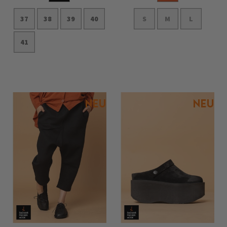
37
38
39
40
S
M
L
41
In den Warenkorb
In den Warenkorb