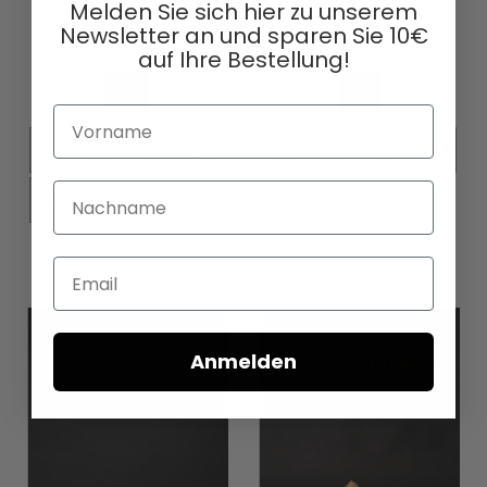
Melden Sie sich hier zu unserem
370,00 €
390,00 €
Newsletter an und sparen Sie 10€
Zur
Zur
auf Ihre Bestellung!
Wunschliste
Wunschl
hinzufügen
hinzufü
Vorname
37
38
39
40
37
38
39
40
Nachname
41
41
In den Warenkorb
In den Warenkorb
Email
Anmelden