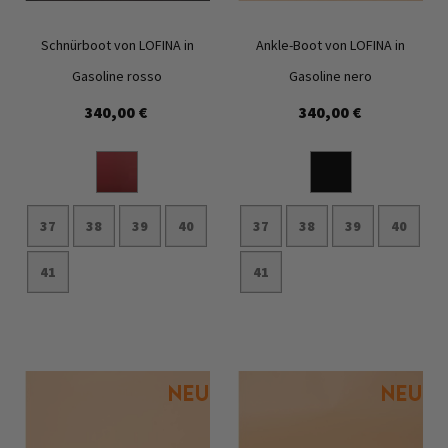
Schnürboot von LOFINA in
Ankle-Boot von LOFINA in
Gasoline rosso
Gasoline nero
340,00 €
340,00 €
Zur
Zur
Wunschliste
Wunschl
hinzufügen
hinzufü
37
38
39
40
37
38
39
40
41
41
In den Warenkorb
In den Warenkorb