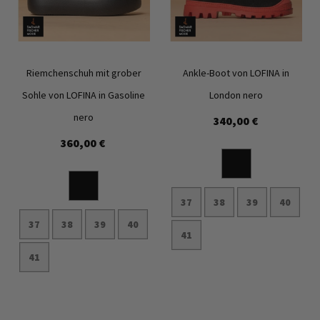
Riemchenschuh mit grober
Ankle-Boot von LOFINA in
Sohle von LOFINA in Gasoline
London nero
nero
340,00 €
Zur
Zur
360,00 €
Wunschliste
Wunschl
hinzufügen
hinzufü
37
38
39
40
37
38
39
40
41
41
In den Warenkorb
In den Warenkorb