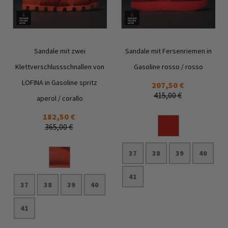
Sandale mit zwei
Sandale mit Fersenriemen in
Klettverschlussschnallen von
Gasoline rosso / rosso
LOFINA in Gasoline spritz
207,50 €
415,00 €
Zur
Zur
aperol / corallo
Wunschliste
Wunschl
182,50 €
hinzufügen
hinzufü
365,00 €
37
38
39
40
41
37
38
39
40
In den Warenkorb
41