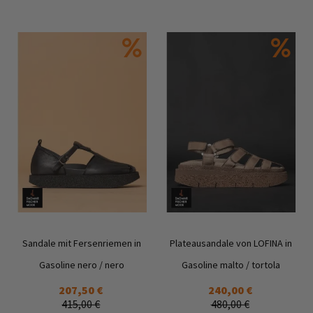
In den Warenkorb
Sandale mit Fersenriemen in
Plateausandale von LOFINA in
Gasoline nero / nero
Gasoline malto / tortola
207,50 €
240,00 €
415,00 €
480,00 €
Zur
Zur