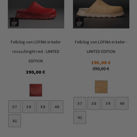
Fellclog von LOFINA in kebir
Fellclog von LOFINA in kebir -
rosso/bright red - LIMITED
LIMITED EDITION
EDITION
195,00 €
390,00 €
Zur
Zur
390,00 €
Wunschliste
Wunschl
hinzufügen
hinzufü
37
38
39
40
37
38
39
40
41
41
In den Warenkorb