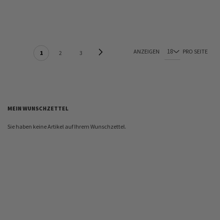
In den Warenkorb
SEITE
Seite
Weiter
ANZEIGEN
PRO SEITE
Sie lesen gerade Seite
Seite
Seite
1
2
3
MEIN WUNSCHZETTEL
Sie haben keine Artikel auf Ihrem Wunschzettel.