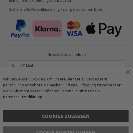
Einfache Rücksendung & Umtausch
Sichere SSL-Verschlüsselung Ihrer persönlichen Daten
Newsletter anmelden
Abonnieren
Wir verwenden Cookies, um unsere Dienste zu verbessern,
persönliche Angebote zu machen und Ihre Erfahrung zu verbessern.
Wenn Sie mehr wissen möchten, lesen Sie bitte unsere
Anti-Roboter-Verifizierung
Datenschutzerklärung
.
Hier klicken
Friendly
Captcha ⇗
COOKIES ZULASSEN
COOKIE EINSTELLUNGEN