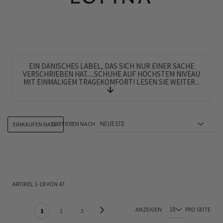
EIN DÄNISCHES LABEL, DAS SICH NUR EINER SACHE
VERSCHRIEBEN HAT.....SCHUHE AUF HÖCHSTEM NIVEAU
MIT EINMALIGEM TRAGEKOMFORT! LESEN SIE WEITER...
SORTIEREN NACH
EINKAUFEN NACH
ARTIKEL
1
-
18
VON
47
SEITE
Seite
Weiter
ANZEIGEN
PRO SEITE
Sie lesen gerade Seite
Seite
Seite
1
2
3