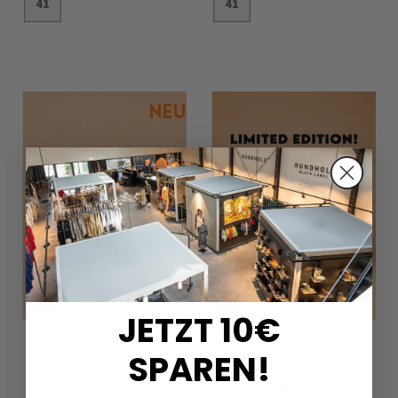
41
41
In den Warenkorb
In den Warenkorb
JETZT 10€
SPAREN!
Schnürboot von LOFINA in
Fellclog von LOFINA in kebir
Gasoline nero
nero - LIMITED EDITION