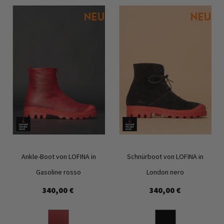
Ankle-Boot von LOFINA in
Schnürboot von LOFINA in
Gasoline rosso
London nero
340,00 €
340,00 €
Zur
Zur
Wunschliste
Wunschl
hinzufügen
hinzufü