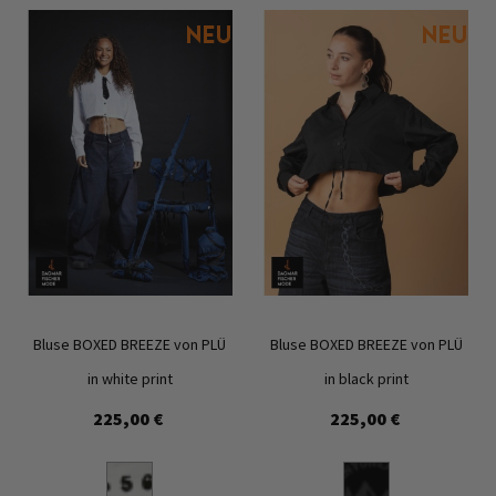
Bluse BOXED BREEZE von PLÜ
Bluse BOXED BREEZE von PLÜ
in white print
in black print
225,00 €
225,00 €
Zur
Zur
Wunschliste
Wunschl
hinzufügen
hinzufü