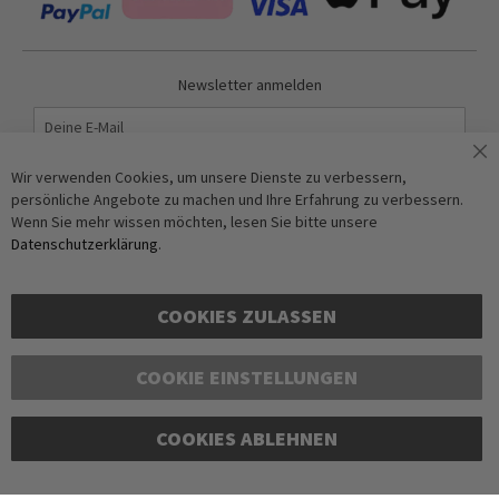
Newsletter anmelden
Abonnieren
Wir verwenden Cookies, um unsere Dienste zu verbessern,
persönliche Angebote zu machen und Ihre Erfahrung zu verbessern.
Wenn Sie mehr wissen möchten, lesen Sie bitte unsere
Anti-Roboter-Verifizierung
Datenschutzerklärung
.
Hier klicken
Friendly
Captcha ⇗
COOKIES ZULASSEN
COOKIE EINSTELLUNGEN
COOKIES ABLEHNEN
Copyright © 2016-2026 dagmarfischer mode. All Rights Reserved. Alle Preise in Euro
und inkl. der gesetzlichen Mehrwertsteuer, zzgl. Versandkosten. Änderungen und
Irrtümer vorbehalten. Abbildungen ähnlich. Nur solange der Vorrat reicht.