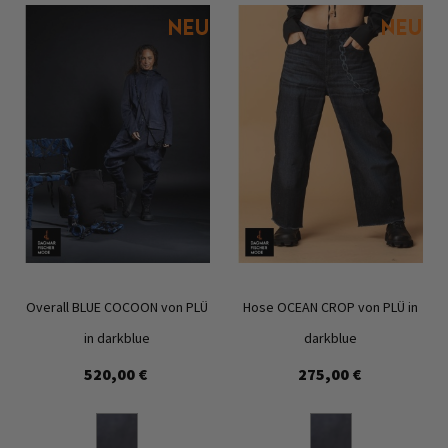
Overall BLUE COCOON von PLÜ
Hose OCEAN CROP von PLÜ in
in darkblue
darkblue
520,00 €
275,00 €
Zur
Zur
Wunschliste
Wunschl
hinzufügen
hinzufü