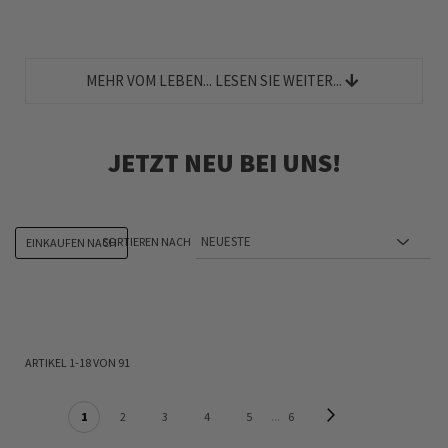
MEHR VOM LEBEN... LESEN SIE WEITER...
JETZT NEU BEI UNS!
SORTIEREN NACH
EINKAUFEN NACH
ARTIKEL
1
-
18
VON
91
SEITE
Seite
Weiter
Sie lesen gerade Seite
Seite
Seite
Seite
Seite
Seite
1
2
3
4
5
6