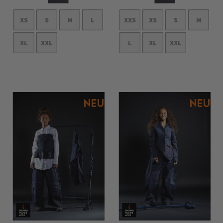
XS
S
M
L
XXS
XS
S
M
XL
XXL
L
XL
XXL
In den Warenkorb
In den Warenkorb