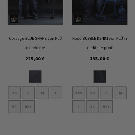
Corsage BLUE SHAPE von PLÜ
Hose BUBBLE DENIM von PLÜ in
in darkblue
darkblue print
225,00 €
335,00 €
Zur
Zur
Wunschliste
Wunschl
hinzufügen
hinzufü
XS
S
M
L
XXS
XS
S
M
XL
XXL
L
XL
XXL
In den Warenkorb
In den Warenkorb