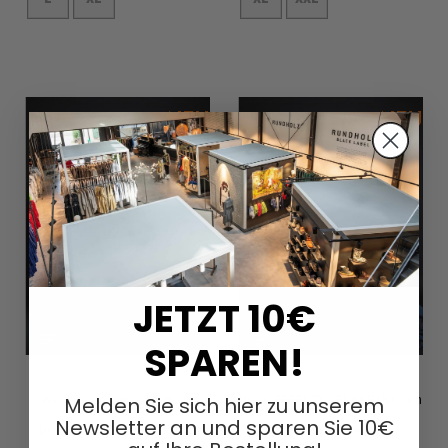
In den Warenkorb
In den Warenkorb
JETZT 10€
SPAREN!
Weiter Jeansmantel BLUE
Hose PERFECT DENIM PANT von
Melden Sie sich hier zu unserem
Newsletter an und sparen Sie 10€
BOOM von PLÜ in darkblue
PLÜ in darkblue print