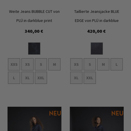
Weite Jeans BUBBLE CUT von
Taillierte Jeansjacke BLUE
PLÜ in darkblue print
EDGE von PLÜ in darkblue
340,00 €
420,00 €
Zur
Zur
Wunschliste
Wunschl
hinzufügen
hinzufü
XXS
XS
S
M
XS
S
M
L
L
XL
XXL
XL
XXL
In den Warenkorb
In den Warenkorb