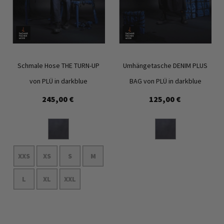
Schmale Hose THE TURN-UP
Umhängetasche DENIM PLUS
von PLÜ in darkblue
BAG von PLÜ in darkblue
245,00 €
125,00 €
Zur
Zur
Wunschliste
Wunschl
hinzufügen
hinzufü
XXS
XS
S
M
In den Warenkorb
L
XL
XXL
In den Warenkorb