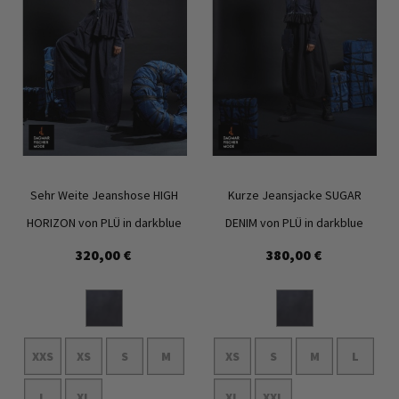
Sehr Weite Jeanshose HIGH
Kurze Jeansjacke SUGAR
HORIZON von PLÜ in darkblue
DENIM von PLÜ in darkblue
320,00 €
380,00 €
Zur
Zur
Wunschliste
Wunschl
hinzufügen
hinzufü
XXS
XS
S
M
XS
S
M
L
L
XL
XL
XXL