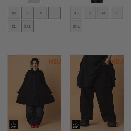
XS
S
M
L
XS
S
M
L
XL
XXL
XXL
In den Warenkorb
In den Warenkorb