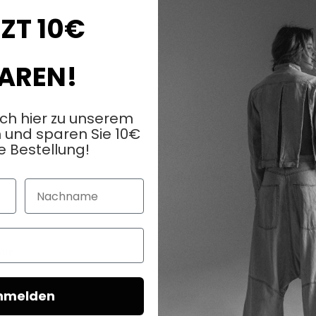
ZT 10€
AREN!
ich hier zu unserem
 und sparen Sie 10€
e Bestellung!
KUNDENDIENST
Nachname
FAQ
en
Kontaktieren Sie uns
ote
Lieferung
Zahlung
nmelden
Rückgabe
Widerrufsbelehrung