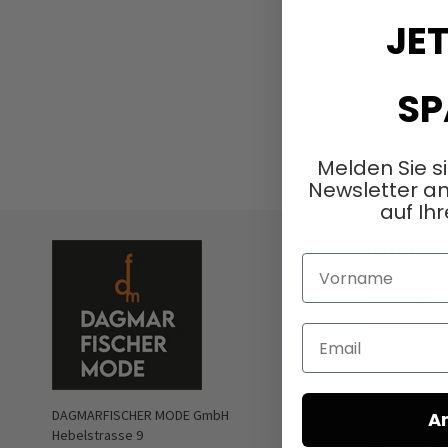
JET
SP
Melden Sie s
Newsletter an
auf Ihr
ÜBER UNS
Vorname
Über uns
Öffnungszeit
Email
Stellenangeb
Datenschutz
DAGMARFISCHER MODE GmbH
A
AGB
Hebelstrasse 9
Impressum