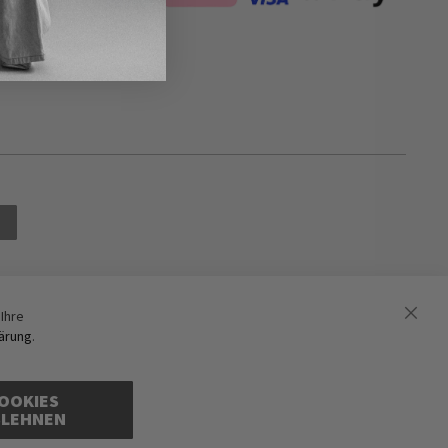
Ihre
ärung
.
OOKIES
BLEHNEN