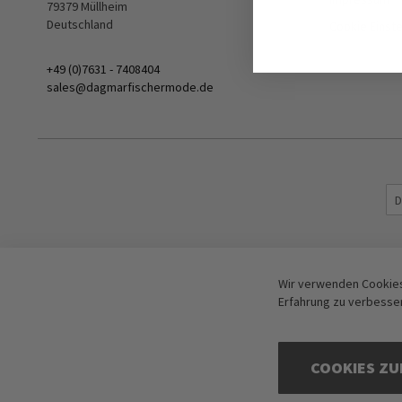
79379 Müllheim
Deutschland
Cookie Einst
+49 (0)7631 - 7408404
sales@dagmarfischermode.de
Wir verwenden Cookies
Erfahrung zu verbesse
COOKIES ZU