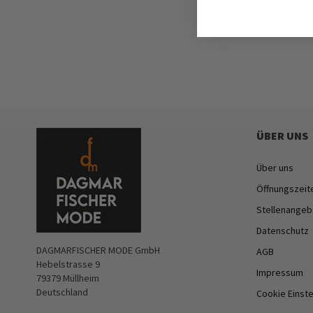
ÜBER UNS
Über uns
Öffnungszeit
Stellenangeb
Datenschutz
DAGMARFISCHER MODE GmbH
AGB
Hebelstrasse 9
Impressum
79379 Müllheim
Deutschland
Cookie Einst