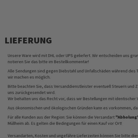
DIREKT
ZUM
INHALT
LIEFERUNG
Unsere Ware wird mit DHL oder UPS geliefert. Wir entscheiden uns grun
notieren Sie das bitte im Bestellkommentar!
Alle Sendungen sind gegen Diebstahl und Unfallschäden während des Trans
wir machen es möglich.
Bitte beachten Sie, dass Versanddienstleister eventuell Steuern und Z
uns zurückgesendet wird.
Wir behalten uns das Recht vor, dass wir Bestellungen mit identisc
Aus ökonomischen und ökologischen Gründen kann es vorkommen, dass 
Für alle Kunden aus der Region: Sie können die Versandart
"Abholung
Müllheim ab. Es gelten die Bedingungen für einen Kauf vor Ort!
Versandarten, Kosten und ungefähre Lieferzeiten können Sie bitte di