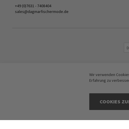
+49 (0)7631 - 7408404
sales@dagmarfischermode.de
Wir verwenden Cookies
Erfahrung zu verbesse
COOKIES ZU
Copyright © 2016-2026 dagmarfischer mode. All Rights Reserved. Alle Preis