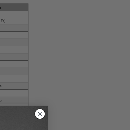
n
e
 Fr)
e
e
e
e
e
e
e
e
e
e
e
e
e
e