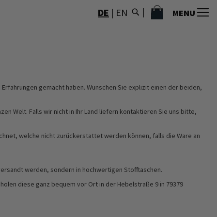
MEIN WARENKORB
DE
|
EN
MENU
en Erfahrungen gemacht haben. Wünschen Sie explizit einen der beiden,
Welt. Falls wir nicht in Ihr Land liefern kontaktieren Sie uns bitte,
echnet, welche nicht zurückerstattet werden können, falls die Ware an
ersandt werden, sondern in hochwertigen Stofftaschen.
e holen diese ganz bequem vor Ort in der Hebelstraße 9 in 79379