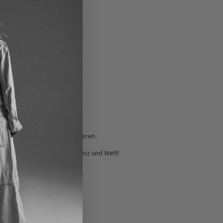
e
e
ung am nächsten Tag garantieren.
en! Betrifft vor allem Schweiz und Welt!
d zu verkaufen.