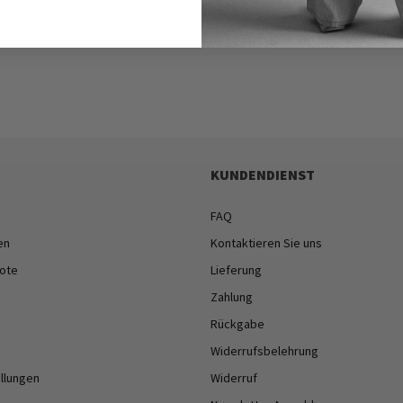
KUNDENDIENST
FAQ
en
Kontaktieren Sie uns
ote
Lieferung
Zahlung
Rückgabe
Widerrufsbelehrung
ellungen
Widerruf