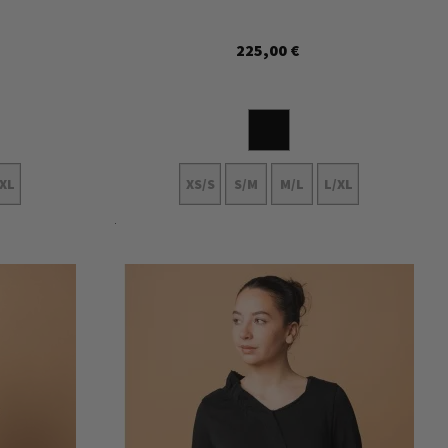
225,00 €
/XL
XS/S
S/M
M/L
L/XL
In den Warenkorb