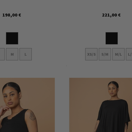
198,00 €
221,00 €
M
L
XS/S
S/M
M/L
L
nkorb
In den Warenkorb