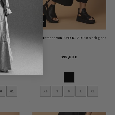
 in black
Tiefschritthose von RUNDHOLZ DIP in black gloss
395,00 €
40
41
XS
S
M
L
XL
In den Warenkorb