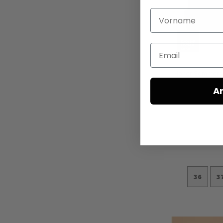
Vorname
Email
Hoher Sommersn
A
36
3
In den Ware