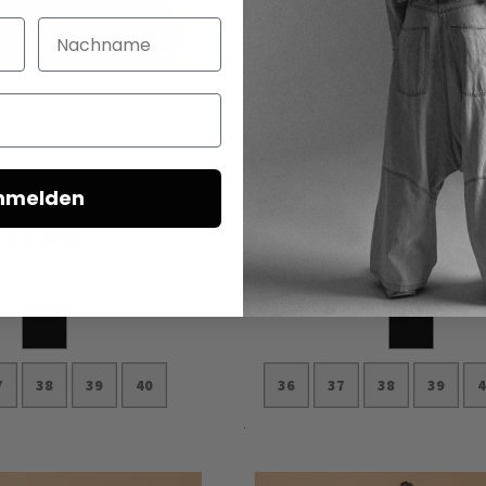
Nachname
eaker von RUNDHOLZ in black
Lederschnürschuh von RUNDHOLZ
nmelden
345,00 €
315,00 €
7
38
39
40
36
37
38
39
nkorb
In den Warenkorb