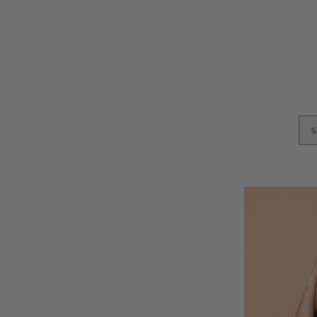
S
In den Ware