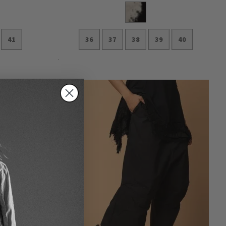
41
36
37
38
39
40
In den Warenkorb