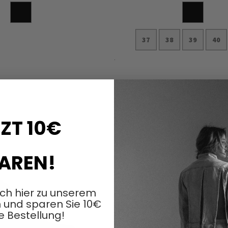
37
38
39
40
nkorb
In den Warenkorb
ZT 10€
AREN!
ich hier zu unserem
 und sparen Sie 10€
e Bestellung!