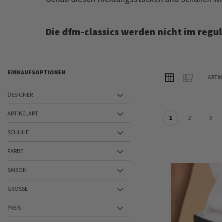
Die dfm-classics werden nicht im regu
EINKAUFSOPTIONEN
ANSICHT
Raster
Liste
ARTI
ALS
DESIGNER
ARTIKELART
1
2
3
SCHUHE
FARBE
SAISON
GRÖSSE
PREIS