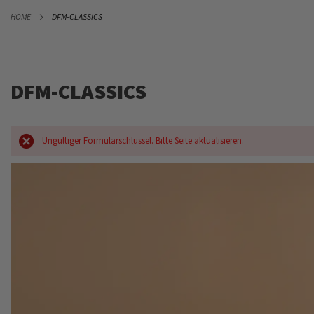
DIREKT
HOME
DFM-CLASSICS
ZUM
INHALT
DFM-CLASSICS
Ungültiger Formularschlüssel. Bitte Seite aktualisieren.