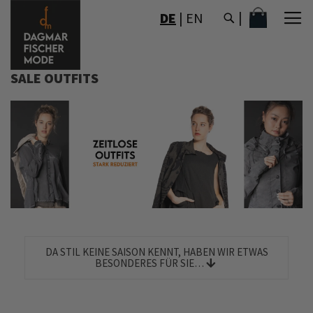
DIREKT
MEIN WAR
DE
|
EN
ZUM
INHALT
SALE OUTFITS
DA STIL KEINE SAISON KENNT, HABEN WIR ETWAS
BESONDERES FÜR SIE…