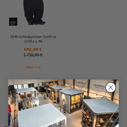
DFM-Schnäppchen Outfit in
Größe L #8
692,00 €
1.730,00 €
Sold Out
ANZEIGEN
PRO SEITE