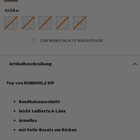
Größe
XS
S
M
L
XL
ZUR WUNSCHLISTE HINZUFÜGEN
Artikelbeschreibung
Top von RUNDHOLZ DIP
Rundhalsausschnitt
leicht taillierte A-Linie
ärmellos
mit Voile-Besatz am Rücken