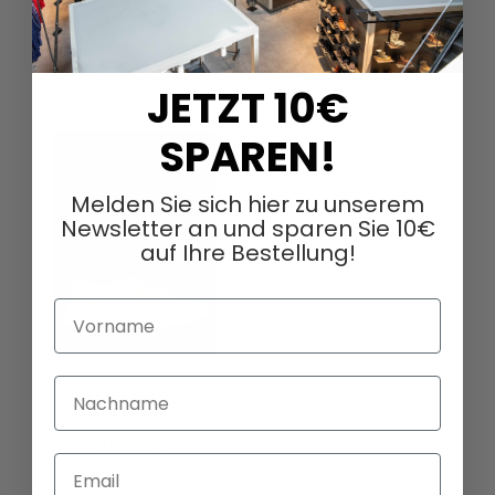
DAZU PASSEND
JETZT 10€
SPAREN!
Melden Sie sich hier zu unserem
Newsletter an und sparen Sie 10€
auf Ihre Bestellung!
Vorname
Nachname
Halbschuhe von LOFINA in
Gasoline malto / panna
167,50 €
Email
335,00 €