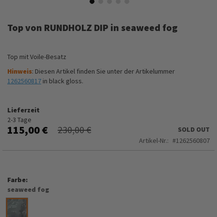
Zum
Anfang
Top von RUNDHOLZ DIP in seaweed fog
der
Bildergalerie
springen
Top mit Voile-Besatz
Hinweis
: Diesen Artikel finden Sie unter der Artikelummer
1262560817
in black gloss.
Lieferzeit
2-3 Tage
115,00 €
230,00 €
SOLD OUT
Artikel-Nr.
1262560807
Farbe
seaweed fog