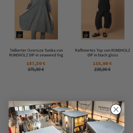
Taillierter Oversize Tunika von
Raffiniertes Top von RUNDHOLZ
RUNDHOLZ DIP in seaweed fog
DIP in black gloss
187,50 €
115,00 €
375,00 €
230,00 €