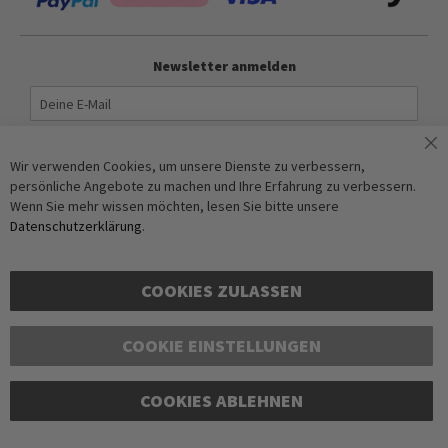
Newsletter anmelden
Abonnieren
Wir verwenden Cookies, um unsere Dienste zu verbessern,
persönliche Angebote zu machen und Ihre Erfahrung zu verbessern.
Anti-Roboter-Verifizierung
Wenn Sie mehr wissen möchten, lesen Sie bitte unsere
Hier klicken
Datenschutzerklärung
.
Friendly
Captcha ⇗
COOKIES ZULASSEN
COOKIE EINSTELLUNGEN
Copyright © 2016-2026 dagmarfischer mode. All Rights Reserved. Alle
COOKIES ABLEHNEN
Preise in Euro und inkl. der gesetzlichen Mehrwertsteuer, zzgl.
Versandkosten. Änderungen und Irrtümer vorbehalten. Abbildungen
ähnlich. Nur solange der Vorrat reicht.