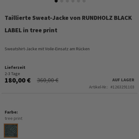
Zum
Anfang
Taillierte Sweat-Jacke von RUNDHOLZ BLACK
der
Bildergalerie
LABEL in tree print
springen
Sweatshirt-Jacke mit Voile-Einsatz am Rücken
Lieferzeit
2-3 Tage
180,00 €
360,00 €
AUF LAGER
Artikel-Nr.
1263291103
Farbe
tree print