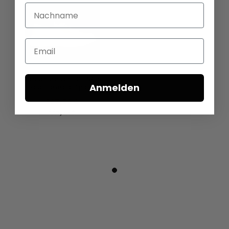
Nachname
Email
Halbschuhe von LOFINA in
Anmelden
Gasoline malto / panna
167,50 €
335,00 €