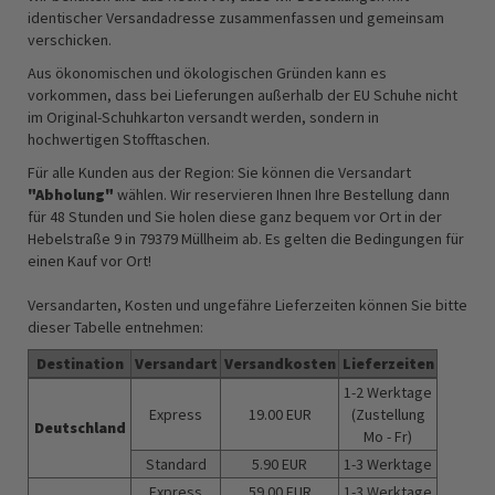
identischer Versandadresse zusammenfassen und gemeinsam
verschicken.
Aus ökonomischen und ökologischen Gründen kann es
vorkommen, dass bei Lieferungen außerhalb der EU Schuhe nicht
im Original-Schuhkarton versandt werden, sondern in
hochwertigen Stofftaschen.
Für alle Kunden aus der Region: Sie können die Versandart
"Abholung"
wählen. Wir reservieren Ihnen Ihre Bestellung dann
für 48 Stunden und Sie holen diese ganz bequem vor Ort in der
Hebelstraße 9 in 79379 Müllheim ab. Es gelten die Bedingungen für
einen Kauf vor Ort!
Versandarten, Kosten und ungefähre Lieferzeiten können Sie bitte
dieser Tabelle entnehmen:
Destination
Versandart
Versandkosten
Lieferzeiten
1-2 Werktage
Versandkosten
Express
19.00 EUR
(Zustellung
&
Deutschland
Mo - Fr)
ungefähre
Standard
5.90 EUR
1-3 Werktage
Lieferzeiten
Express
59.00 EUR
1-3 Werktage