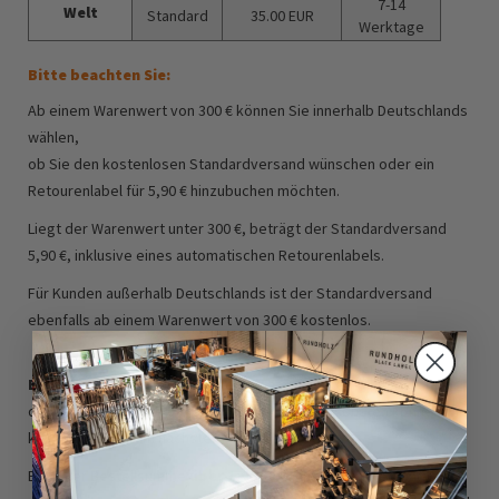
7-14
Welt
Standard
35.00 EUR
Werktage
Bitte beachten Sie:
Ab einem Warenwert von 300 € können Sie innerhalb Deutschlands
wählen,
ob Sie den kostenlosen Standardversand wünschen oder ein
Retourenlabel für 5,90 € hinzubuchen möchten.
Liegt der Warenwert unter 300 €, beträgt der Standardversand
5,90 €, inklusive eines automatischen Retourenlabels.
Für Kunden außerhalb Deutschlands ist der Standardversand
ebenfalls ab einem Warenwert von 300 € kostenlos.
Expressversand:
für die Lieferung am nächsten Tag (Mo-Fr) muss
die Bestellung vor 14 Uhr bei uns eingehen, ansonsten können wir
keine Lieferung am nächsten Tag garantieren.
Bei einer Bestellsumme
über 1.000€
kann sich der Versand je