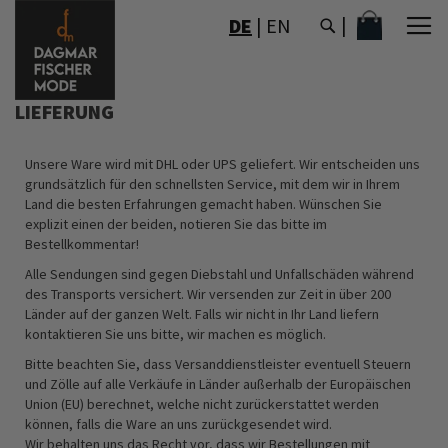
DIREKT
MEIN WAR
DE
|
EN
ZUM
INHALT
LIEFERUNG
Unsere Ware wird mit DHL oder UPS geliefert. Wir entscheiden uns
grundsätzlich für den schnellsten Service, mit dem wir in Ihrem
Land die besten Erfahrungen gemacht haben. Wünschen Sie
explizit einen der beiden, notieren Sie das bitte im
Bestellkommentar!
Alle Sendungen sind gegen Diebstahl und Unfallschäden während
des Transports versichert. Wir versenden zur Zeit in über 200
Länder auf der ganzen Welt. Falls wir nicht in Ihr Land liefern
kontaktieren Sie uns bitte, wir machen es möglich.
Bitte beachten Sie, dass Versanddienstleister eventuell Steuern
und Zölle auf alle Verkäufe in Länder außerhalb der Europäischen
Union (EU) berechnet, welche nicht zurückerstattet werden
können, falls die Ware an uns zurückgesendet wird.
Wir behalten uns das Recht vor, dass wir Bestellungen mit