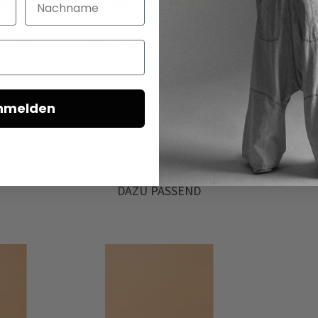
n RUNDHOLZ
Oversize Tunika von RUNDHOLZ
Weites Sh
s & mint
BLACK LABEL in black, grass & mint
LABEL i
95,00 €
190,00 €
nmelden
DAZU PASSEND