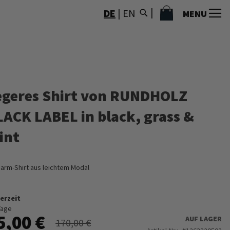
MEIN WARENKORB
DE
|
EN
MENU
egeres Shirt von RUNDHOLZ
LACK LABEL in black, grass &
int
arm-Shirt aus leichtem Modal
erzeit
Tage
5,00 €
AUF LAGER
170,00 €