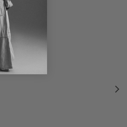
irt von RUNDHOLZ BLACK
n black, grass & mint
80,00 €
160,00 €