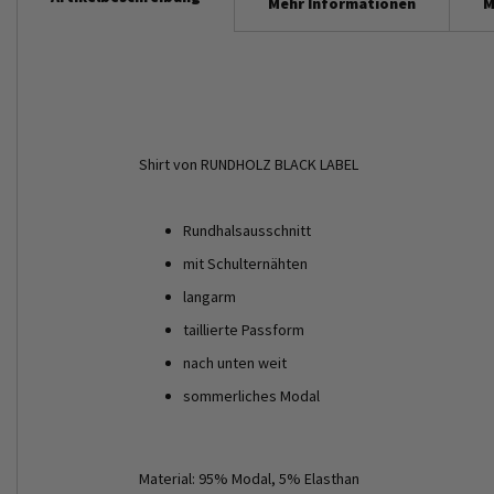
Mehr Informationen
M
Shirt von RUNDHOLZ BLACK LABEL
Rundhalsausschnitt
mit Schulternähten
langarm
taillierte Passform
nach unten weit
sommerliches Modal
Material: 95% Modal, 5% Elasthan