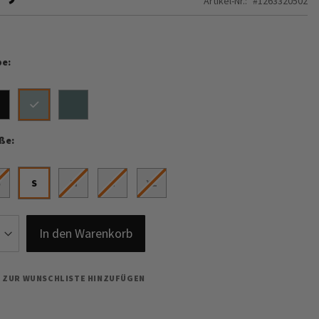
Artikel-Nr.
1263320502
be
ße
S
S
M
L
XL
In den Warenkorb
ZUR WUNSCHLISTE HINZUFÜGEN