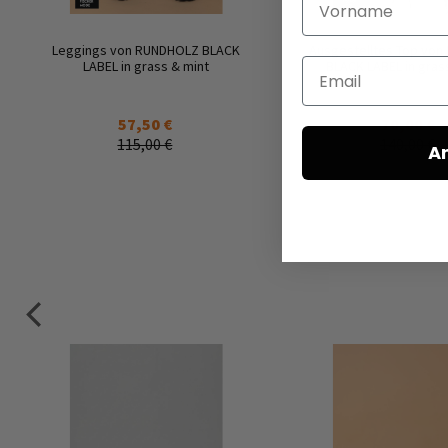
Leggings von RUNDHOLZ BLACK
Ausgestelltes Top vo
Email
LABEL in grass & mint
BLACK LABEL in gras
57,50 €
70,00 €
115,00 €
140,00 €
A