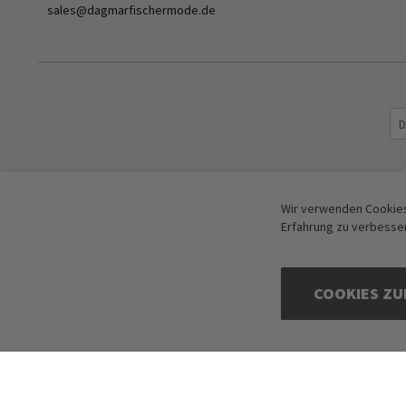
sales@dagmarfischermode.de
Wir verwenden Cookies
Erfahrung zu verbesse
COOKIES ZU
Copyright © 2016-2026 dagmarfischer mode. All Rights Reserved. Alle Preis