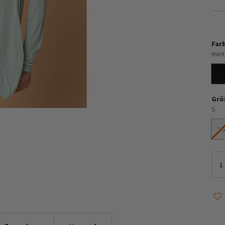
Far
mint
Grö
S
X