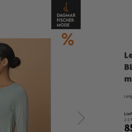
L
B
m
Lang
Lief
2-3 
8