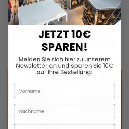
XS
S
M
L
XS
S
M
L
XL
XL
JETZT 10€
In den Warenkorb
SPAREN!
In den Warenkorb
Melden Sie sich hier zu unserem
Newsletter an und sparen Sie 10€
auf Ihre Bestellung!
Vorname
Nachname
Email