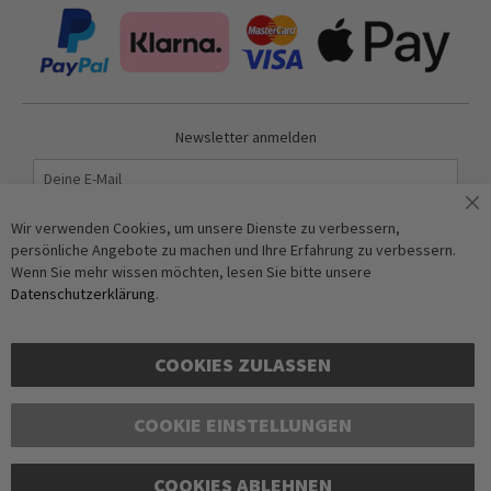
Newsletter anmelden
Abonnieren
Wir verwenden Cookies, um unsere Dienste zu verbessern,
persönliche Angebote zu machen und Ihre Erfahrung zu verbessern.
Wenn Sie mehr wissen möchten, lesen Sie bitte unsere
Anti-Roboter-Verifizierung
Datenschutzerklärung
.
Hier klicken
Friendly
Captcha ⇗
COOKIES ZULASSEN
COOKIE EINSTELLUNGEN
COOKIES ABLEHNEN
Copyright © 2016-2026 dagmarfischer mode. All Rights Reserved. Alle Preise in Euro