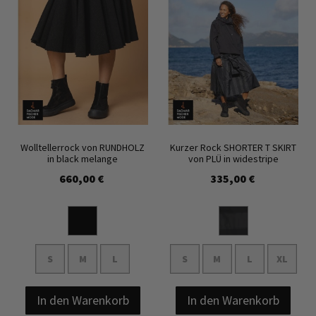
Wolltellerrock von RUNDHOLZ
Kurzer Rock SHORTER T SKIRT
in black melange
von PLÜ in widestripe
660,00 €
335,00 €
S
M
L
S
M
L
XL
In den Warenkorb
In den Warenkorb