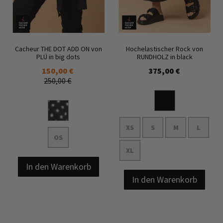
Cacheur THE DOT ADD ON von
Hochelastischer Rock von
PLÜ in big dots
RUNDHOLZ in black
150,00 €
375,00 €
250,00 €
XS
S
M
L
OS
XL
In den Warenkorb
In den Warenkorb