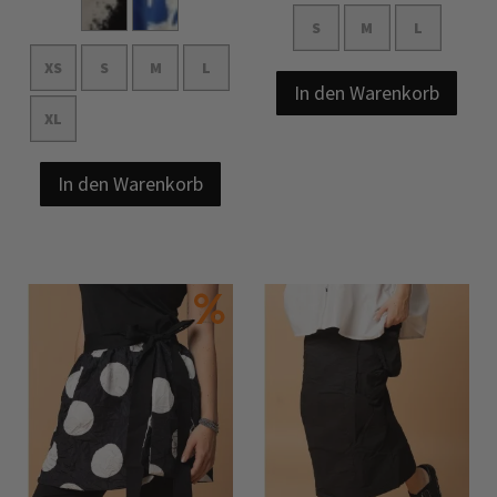
S
M
L
XS
S
M
L
In den Warenkorb
XL
In den Warenkorb