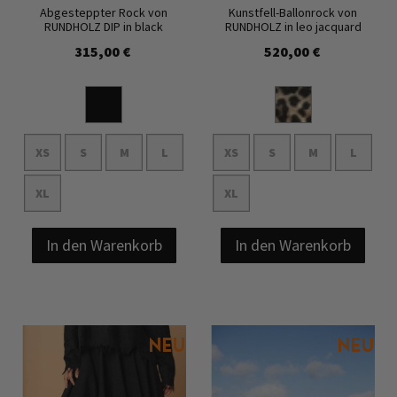
Abgesteppter Rock von
Kunstfell-Ballonrock von
RUNDHOLZ DIP in black
RUNDHOLZ in leo jacquard
315,00 €
520,00 €
XS
S
M
L
XS
S
M
L
XL
XL
In den Warenkorb
In den Warenkorb