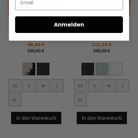
Anmelden
Elastischer Bananenrock von
Rock mit 3D-Relief von
RUNDHOLZ BLACK LABEL in
RUNDHOLZ BLACK LABEL in
black print & black check
black, mint & offwhite
90,00 €
172,50 €
180,00 €
345,00 €
XS
S
M
L
XS
S
M
L
XL
XL
In den Warenkorb
In den Warenkorb