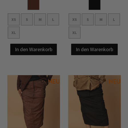
XS
S
M
L
XS
S
M
L
XL
XL
In den Warenkorb
In den Warenkorb