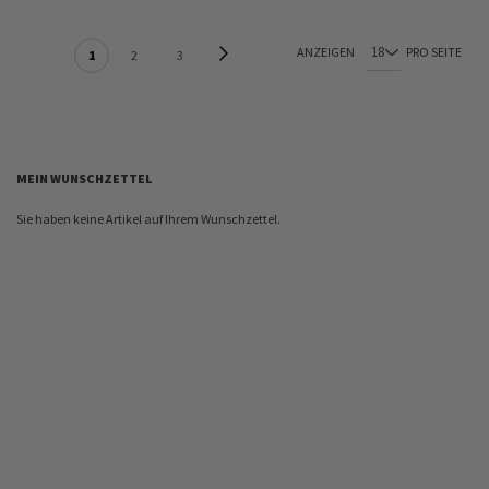
SEITE
Seite
Weiter
ANZEIGEN
PRO SEITE
Sie lesen gerade Seite
Seite
Seite
1
2
3
MEIN WUNSCHZETTEL
Sie haben keine Artikel auf Ihrem Wunschzettel.