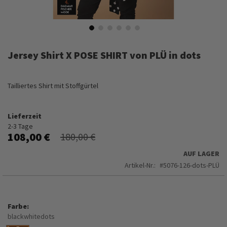
Zum
Anfang
Jersey Shirt X POSE SHIRT von PLÜ in dots
der
Bildergalerie
springen
Tailliertes Shirt mit Stoffgürtel
Lieferzeit
2-3 Tage
108,00 €
180,00 €
AUF LAGER
Artikel-Nr.
5076-126-dots-PLÜ
Farbe
blackwhitedots