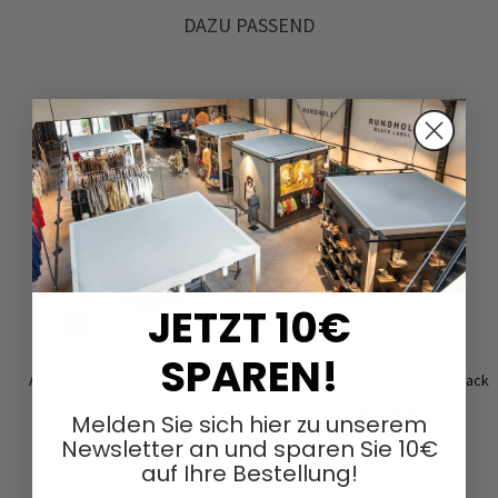
DAZU PASSEND
JETZT 10€
SPAREN!
Armkette A CHAIN BRACELET von
Hoher Sneaker von PLÜ in black
PLÜ in silver
280,00 €
Melden Sie sich hier zu unserem
100,00 €
Newsletter an und sparen Sie 10€
auf Ihre Bestellung!