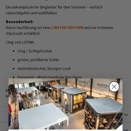
Ein unkomplizierter Begleiter für den Sommer – einfach
reinschlüpfen und wohlfühlen.
Besonderheit:
Diese Ausführung ist eine
LIMITED EDITION
und nur in kleiner
Stückzahl erhältlich.
Clog von LOFINA
Clog / Schlupfschuh
grobe, profilierte Sohle
minimalistischer, lässiger Look
bequeme, alltagstaugliche Passform
Material Oberseite: 100% Ponyfell
Material Sohle: 100% Gummi
Mehr Informationen
Versand