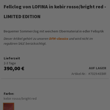
Anfang
Fellclog von LOFINA in kebir rosso/bright red -
der
Bildergalerie
LIMITED EDITION
springen
Bequemer Sommerclog mit weichem Obermaterial in edler Felloptik
Dieser Artikel gehört zu unseren
DFM-classics
und wird nicht im
regulären SALE berücksichtigt.
Lieferzeit
2-3 Tage
390,00 €
AUF LAGER
Artikel-Nr.
7029-KEBIR
Farbe
kebir rosso/bright red