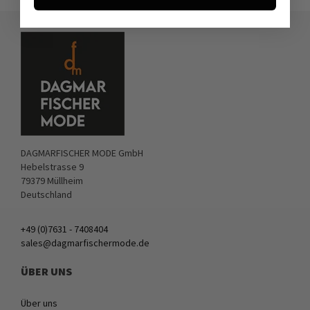
DAGMARFISCHER MODE GmbH
Hebelstrasse 9
79379 Müllheim
Deutschland
+49 (0)7631 - 7408404
sales@dagmarfischermode.de
ÜBER UNS
Über uns