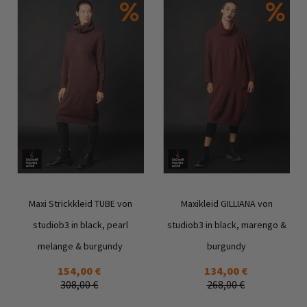
Maxi Strickkleid TUBE von
Maxikleid GILLIANA von
studiob3 in black, pearl
studiob3 in black, marengo &
melange & burgundy
burgundy
Zur
Zur
154,00 €
134,00 €
Wunschliste
Wunschl
308,00 €
268,00 €
hinzufügen
hinzufü