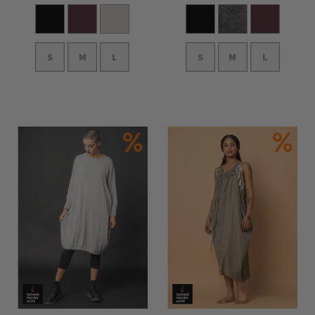
S
M
L
S
M
L
In den Warenkorb
In den Warenkorb