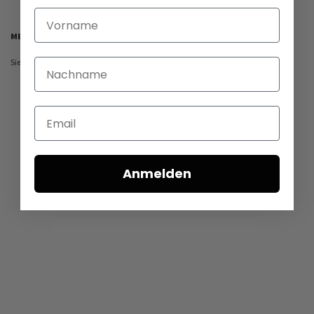
Vorname
MEIN WUNSCHZETTEL
Sie haben keine Artikel auf Ihrem Wunschzettel.
Nachname
Email
Anmelden