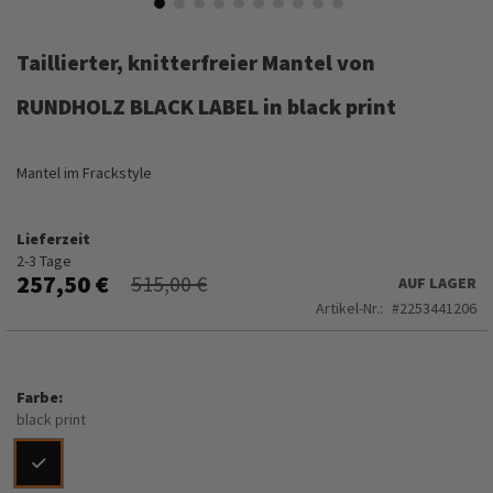
Zum
Anfang
Taillierter, knitterfreier Mantel von
der
Bildergalerie
RUNDHOLZ BLACK LABEL in black print
springen
Mantel im Frackstyle
Lieferzeit
2-3 Tage
257,50 €
515,00 €
AUF LAGER
Artikel-Nr.
2253441206
Farbe
black print