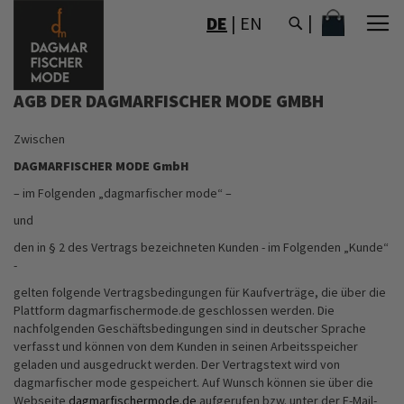
DIREKT
MEIN WAR
DE
|
EN
ZUM
INHALT
AGB DER DAGMARFISCHER MODE GMBH
Zwischen
DAGMARFISCHER MODE GmbH
– im Folgenden „dagmarfischer mode“ –
und
den in § 2 des Vertrags bezeichneten Kunden - im Folgenden „Kunde“
-
gelten folgende Vertragsbedingungen für Kaufverträge, die über die
Plattform dagmarfischermode.de geschlossen werden. Die
nachfolgenden Geschäftsbedingungen sind in deutscher Sprache
verfasst und können von dem Kunden in seinen Arbeitsspeicher
geladen und ausgedruckt werden. Der Vertragstext wird von
dagmarfischer mode gespeichert. Auf Wunsch können sie über die
Webseite
dagmarfischermode.de
aufgerufen bzw. unter der E-Mail-