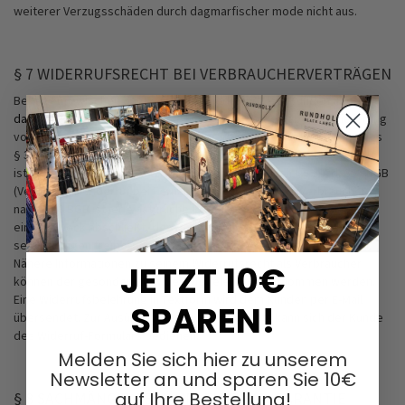
weiterer Verzugsschäden durch dagmarfischer mode nicht aus.
§ 7 WIDERRUFSRECHT BEI VERBRAUCHERVERTRÄGEN
Bei einem zwischen dagmarfischer mode und dem Kunden über
dagmarfischermode.de
abgeschlossenen Vertrag über die Lieferung
von Waren handelt es sich um einen Fernabsatzvertrag im Sinne des
§ 312 b Absatz 1 BGB. Dem Kunden, der Verbraucher i.S.d. § 13 BGB
ist, steht nach dem Gesetz ein Widerrufsrecht nach §§ 312d, 355 BGB
(Verbraucherwiderruf bei Fernabsatzgeschäften) zu. Verbraucher
nach § 13 BGB ist jede natürliche Person, die ein Rechtsgeschäft zu
einem Zweck abschließt, der weder ihrer gewerblichen noch ihrer
selbständigen freiberuflichen Tätigkeit zugerechnet werden kann.
Nähere Informationen zu seinem Widerrufsrecht als Verbraucher
JETZT 10€
können der gesonderten Widerrufsbelehrung entnommen werden.
Eine Widerrufsbelehrung in Textform wird dem Kunden per E-Mail
SPAREN!
übersendet. Zur Ausübung des Widerrufsrechts kann sich der Kunde
des Widerruf-Formulars bedienen.
Melden Sie sich hier zu unserem
Newsletter an und sparen Sie 10€
auf Ihre Bestellung!
§ 8 SACHMÄNGELGEWÄHRLEISTUNG, GARANTIE