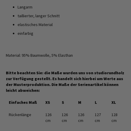
Langarm
taillierter, langer Schnitt
elastisches Material
einfarbig
Material: 95% Baumwolle, 5% Elasthan
Bitte beachten Sie: die Maße wurden uns von studiorundholz
zur Verfügung gestellt. Es handelt sich hierbei um Werte aus
der Musterproduktion. Die Maße der Serienartikel können
leicht abweichen:
Einfaches Maß
XS
S
M
L
XL
Rückenlänge
126
126
126
127
128
cm
cm
cm
cm
cm