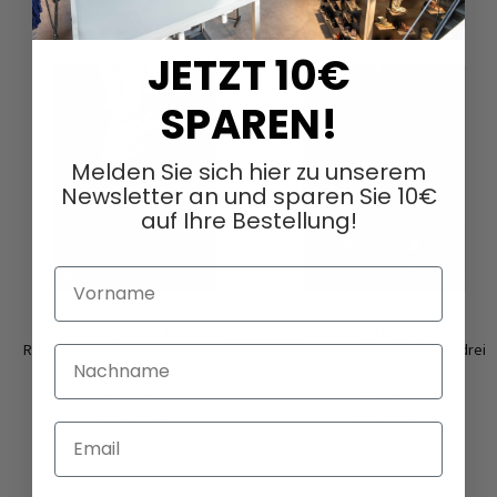
JETZT 10€
SPAREN!
Melden Sie sich hier zu unserem
Newsletter an und sparen Sie 10€
auf Ihre Bestellung!
Vorname
Elastischer Bleistiftrock von
Einfarbige Leggings von
RUNDHOLZ BLACK LABEL in black &
RUNDHOLZ BLACK LABEL in drei
Nachname
dark grey
saisonalen Farben
97,50 €
60,00 €
195,00 €
120,00 €
Email