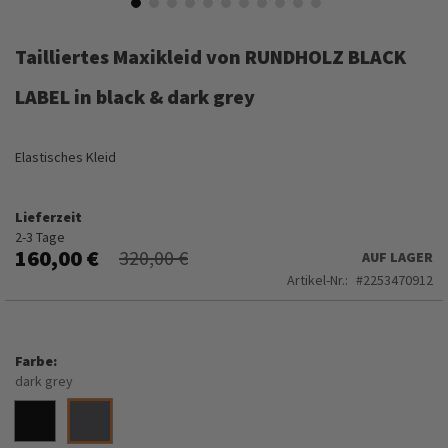
Zum
Anfang
Tailliertes Maxikleid von RUNDHOLZ BLACK
der
Bildergalerie
LABEL in black & dark grey
springen
Elastisches Kleid
Lieferzeit
2-3 Tage
160,00 €
320,00 €
AUF LAGER
Artikel-Nr.
2253470912
Farbe
dark grey