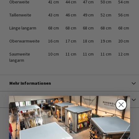
Oberweite
41 cm
44 cm
47 cm
50 cm
54 cm
Taillenweite
43 cm
46 cm
49 cm
52 cm
56 cm
Länge langarm
68 cm
68 cm
68 cm
68 cm
68 cm
Oberwarmweite
16 cm
17 cm
18 cm
19 cm
20 cm
Saumweite
10 cm
11 cm
11 cm
11 cm
12 cm
langarm
Mehr Informationen
Versand
ARTIKEL DERSELBEN SERIE