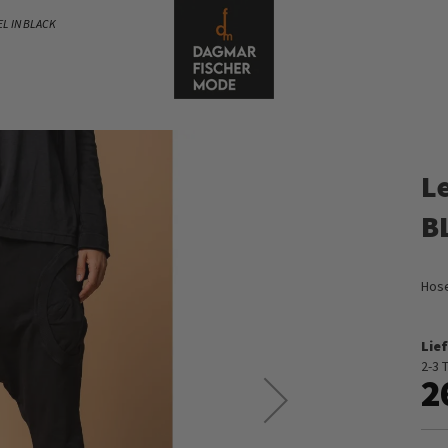
L IN BLACK
L
B
Hose
Lief
2-3 
2