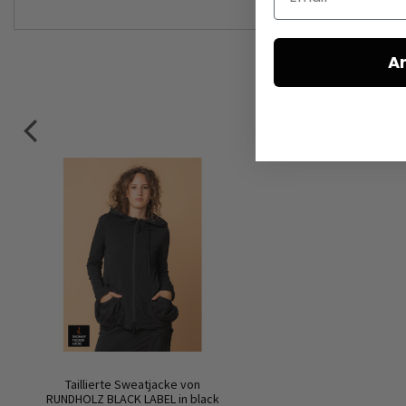
A
Taillierte Sweatjacke von
RUNDHOLZ BLACK LABEL in black