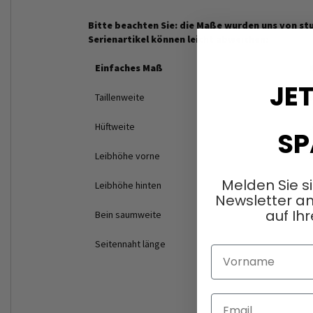
Bitte beachten Sie: die Maße wurden uns von stu
Serienartikel können leicht abweichen:
Einfaches Maß
JET
Taillenweite
Hüftweite
SP
Leibhöhe vorne
Melden Sie s
Leibhöhe hinten
Newsletter an
auf Ihr
Bein saumweite
Seitennaht länge
Vorname
Email