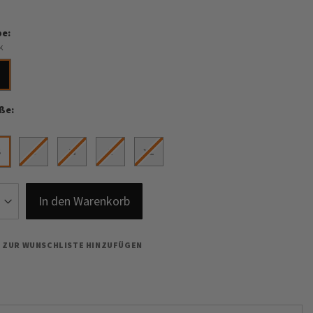
be
k
ße
S
S
M
L
XL
In den Warenkorb
ZUR WUNSCHLISTE HINZUFÜGEN