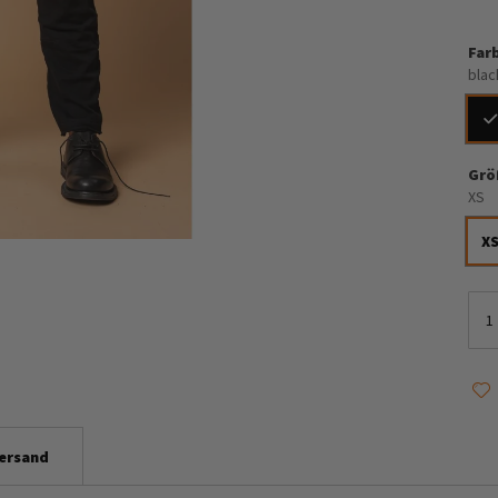
Far
blac
Grö
XS
X
ersand