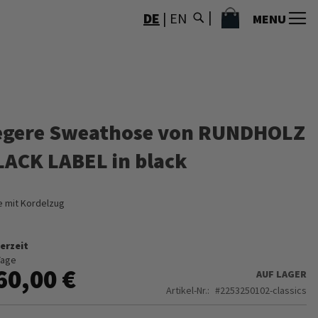
MEIN WARENKORB
DE
|
EN
MENU
egere Sweathose von RUNDHOLZ
LACK LABEL in black
 mit Kordelzug
erzeit
Tage
60,00 €
AUF LAGER
Artikel-Nr.
2253250102-classics