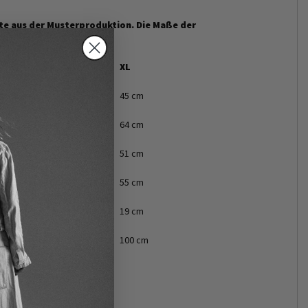
rte aus der Musterproduktion. Die Maße der
L
XL
42 cm
45 cm
61 cm
64 cm
51 cm
51 cm
55 cm
55 cm
18 cm
19 cm
100 cm
100 cm