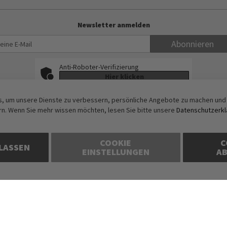
Newsletter anmelden
Abonnieren
Anti-Roboter-Verifizierung
Hier klicken
Friendly
Captcha ⇗
, um unsere Dienste zu verbessern, persönliche Angebote zu machen und 
rn. Wenn Sie mehr wissen möchten, lesen Sie bitte unsere
Datenschutzerkl
COOKIE
C
LASSEN
EINSTELLUNGEN
A
ise in Euro und inkl. der gesetzlichen Mehrwertsteuer, zzgl. Versandkoste
der Vorrat reicht.