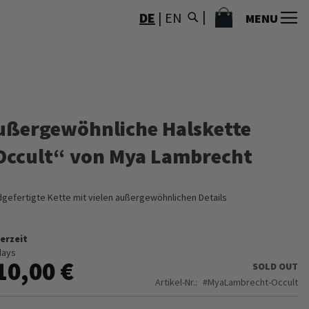
MEIN WARENKORB
DE
|
EN
MENU
ußergewöhnliche Halskette
Occult“ von Mya Lambrecht
gefertigte Kette mit vielen außergewöhnlichen Details
erzeit
days
10,00 €
SOLD OUT
Artikel-Nr.
MyaLambrecht-Occult