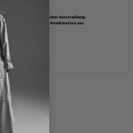
 Schmuckstück mit mystischer Ausstrahlung.
 Komposition entsteht. Die Kombination aus
ook.