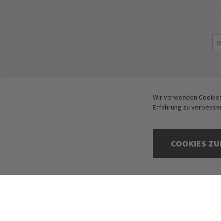
Wir verwenden Cookies
Erfahrung zu verbesse
COOKIES ZU
Copyright © 2016-2026 dagmarfischer mode. All Rights Reserved. Alle Pre