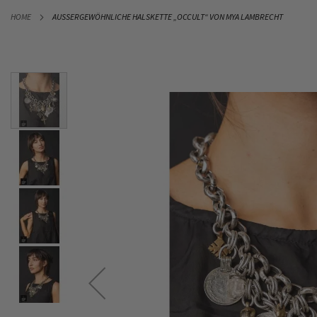
DIREKT
HOME
AUSSERGEWÖHNLICHE HALSKETTE „OCCULT“ VON MYA LAMBRECHT
ZUM
INHALT
Zum
Ende
der
Bildergalerie
springen