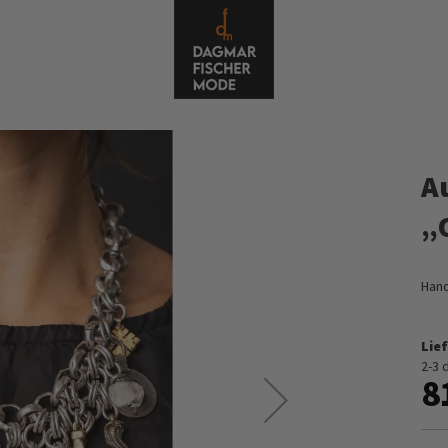
A
„
Hand
Lief
2-3 
8