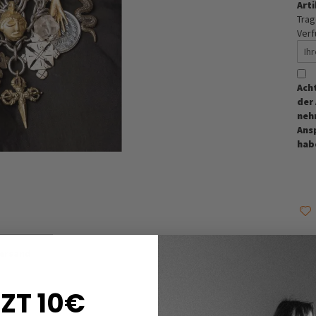
Arti
Trag
Verf
Ach
der
neh
Ans
hab
ersand
ZT 10€