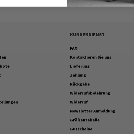
KUNDENDIENST
FAQ
ten
Kontaktieren Sie uns
ebote
Lieferung
z
Zahlung
Rückgabe
Widerrufsbelehrung
tellungen
Widerruf
Newsletter Anmeldung
Größentabelle
Gutscheine