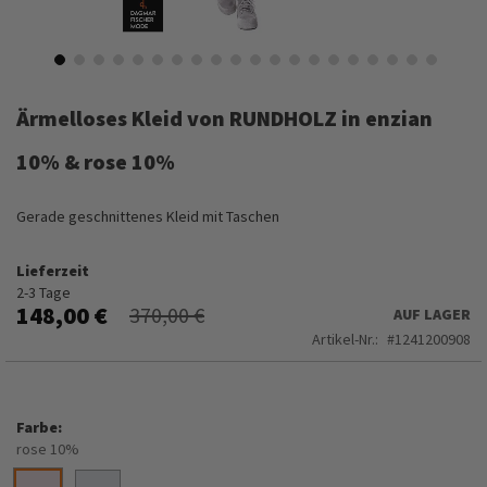
Zum
Anfang
Ärmelloses Kleid von RUNDHOLZ in enzian
der
Bildergalerie
10% & rose 10%
springen
Gerade geschnittenes Kleid mit Taschen
Lieferzeit
2-3 Tage
148,00 €
370,00 €
AUF LAGER
Artikel-Nr.
1241200908
Farbe
rose 10%