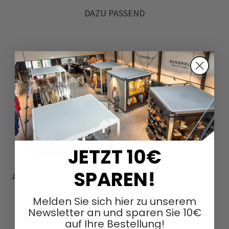
DAZU PASSEND
JETZT 10€
SPAREN!
Zweifarbige Hose von RUNDHOLZ
in enzian 10% & rose 10%
162,00 €
Melden Sie sich hier zu unserem
405,00 €
Newsletter an und sparen Sie 10€
auf Ihre Bestellung!