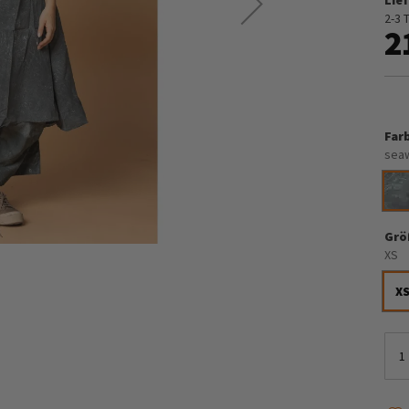
2-3 
2
Far
sea
Grö
XS
X