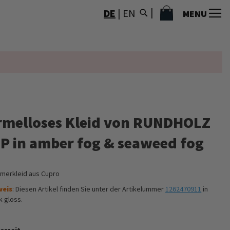
MEIN WARENKORB
DE
|
EN
MENU
rmelloses Kleid von RUNDHOLZ
IP in amber fog & seaweed fog
merkleid aus Cupro
weis
: Diesen Artikel finden Sie unter der Artikelummer
1262470911
in
k gloss.
erzeit