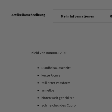
Artikelbeschreibung
Mehr Informationen
M
Kleid von RUNDHOLZ DIP
Rundhalsausschnitt
kurze A-Linie
taillierter Passform
ärmellos
hinten weit geschlitzt
schmeichelndes Cupro