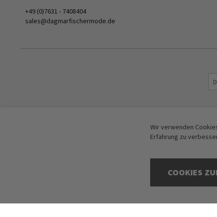
+49 (0)7631 - 7408404
sales@dagmarfischermode.de
Wir verwenden Cookies
Erfahrung zu verbesse
COOKIES ZU
Copyright © 2016-2026 dagmarfischer mode. All Rights Reserved. Alle Preis