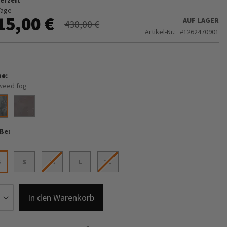
Tage
15,00 €
AUF LAGER
430,00 €
Artikel-Nr.
1262470901
be
weed fog
ße
S
S
M
L
XL
In den Warenkorb