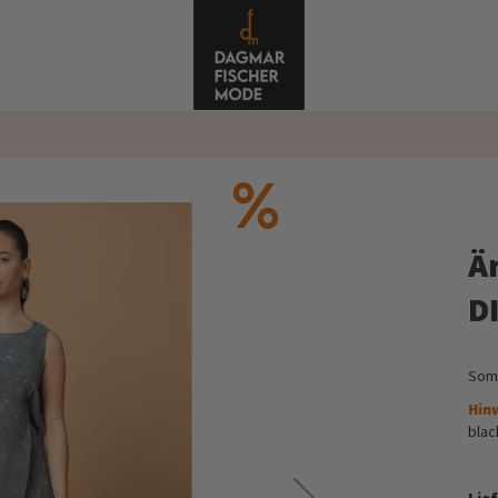
Ä
D
Som
Hin
blac
Lief