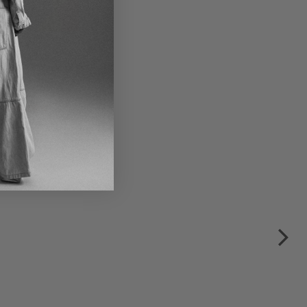
te Sommerjacke von
Z DIP in black gloss
245,00 €
490,00 €