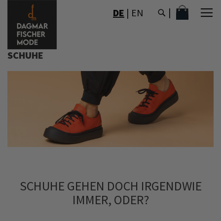
DIREKT
MEIN WAR
DE
|
EN
ZUM
INHALT
SCHUHE
SCHUHE GEHEN DOCH IRGENDWIE
IMMER, ODER?