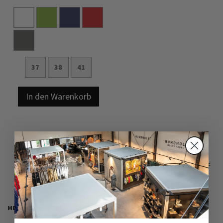
37
38
41
In den Warenkorb
ANZEIGEN
PRO SEITE
MEIN WUNSCHZETTEL