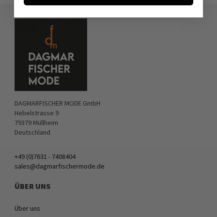
DAGMARFISCHER MODE GmbH
Hebelstrasse 9
79379 Müllheim
Deutschland
+49 (0)7631 - 7408404
sales@dagmarfischermode.de
ÜBER UNS
Über uns