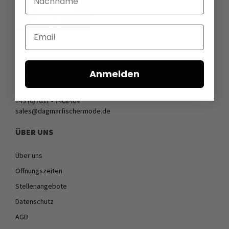
Email
DAGMARFISCHER MODE GmbH
Hebelstrasse 9
79379 Müllheim
Anmelden
Deutschland
+49 (0)7631 - 7408404
sales@dagmarfischermode.de
ÜBER UNS
Über uns
Öffnungszeiten
Stellenangebote
Datenschutz
AGB