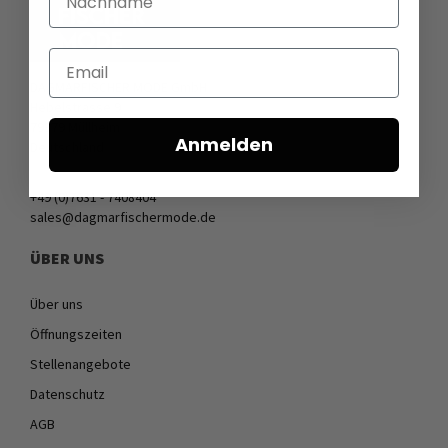
Email
DAGMARFISCHER MODE GmbH
Hebelstrasse 9
79379 Müllheim
Anmelden
Deutschland
+49 (0)7631 - 7408404
sales@dagmarfischermode.de
ÜBER UNS
Über uns
Öffnungszeiten
Stellenangebote
Datenschutz
AGB