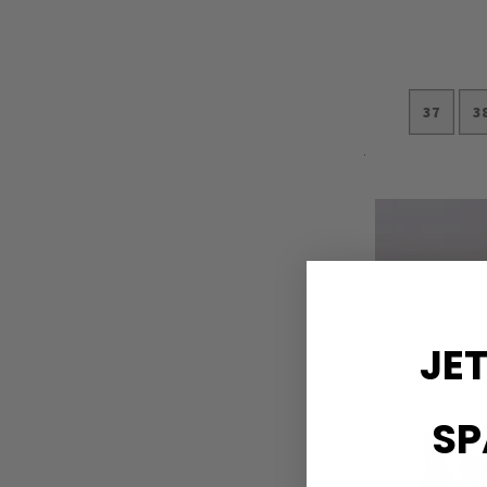
37
3
In den Ware
JET
SP