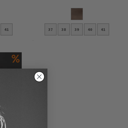
41
37
38
39
40
41
In den Warenkorb