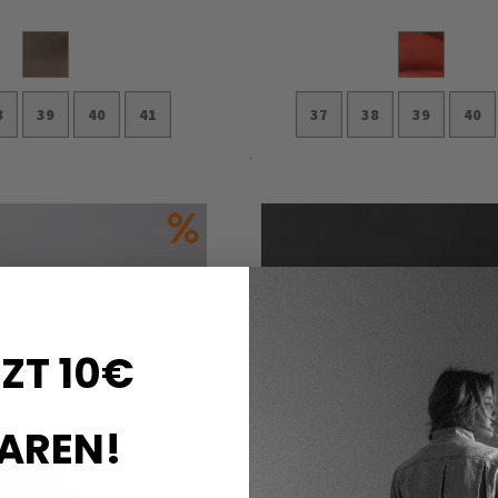
8
39
40
41
37
38
39
40
nkorb
In den Warenkorb
ZT 10€
AREN!