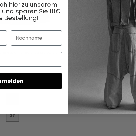
ich hier zu unserem
 und sparen Sie 10€
e Bestellung!
Nachname
a in Gasoline melanzana / bordo
Ledersandale von SORT AARHUS in G
akoya / perla akoya
148,00 €
167,50 €
nmelden
370,00 €
335,00 €
Sold Out
37
nkorb