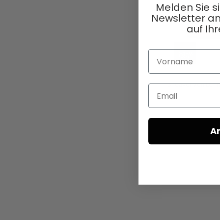
Melden Sie s
Newsletter an
auf Ihr
Vorname
Sneaker von Lofin
Email
A
In den Ware