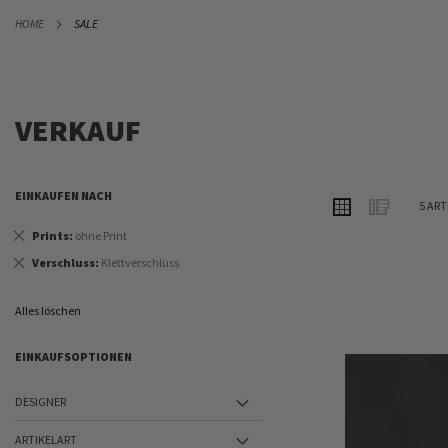
DIREKT
HOME
SALE
ZUM
INHALT
VERKAUF
EINKAUFEN NACH
ANSICHT
Raster
Liste
5
ART
ALS
Dies
Prints
ohne Print
entfernen
Dies
Verschluss
Klettverschluss
entfernen
Alles löschen
EINKAUFSOPTIONEN
DESIGNER
ARTIKELART