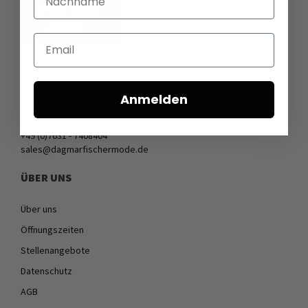
Email
DAGMARFISCHER MODE GmbH
Hebelstrasse 9
79379 Müllheim
Anmelden
Deutschland
+49 (0)7631 - 7408404
sales@dagmarfischermode.de
ÜBER UNS
Über uns
Öffnungszeiten
Stellenangebote
Datenschutz
AGB