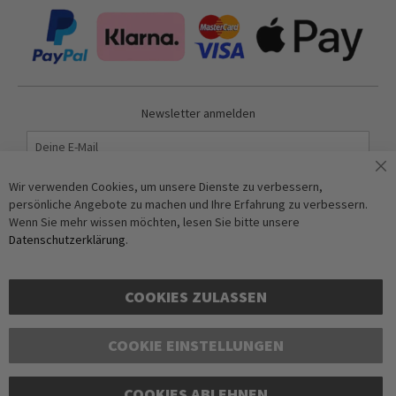
Newsletter anmelden
Abonnieren
Wir verwenden Cookies, um unsere Dienste zu verbessern,
persönliche Angebote zu machen und Ihre Erfahrung zu verbessern.
Wenn Sie mehr wissen möchten, lesen Sie bitte unsere
Anti-Roboter-Verifizierung
Datenschutzerklärung
.
Hier klicken
Friendly
Captcha ⇗
COOKIES ZULASSEN
COOKIE EINSTELLUNGEN
COOKIES ABLEHNEN
Copyright © 2016-2026 dagmarfischer mode. All Rights Reserved. Alle Preise in Euro