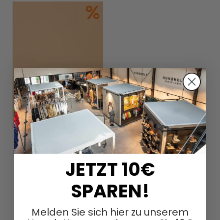
Sandalen mit Absatz von
LOFINA in Gasoline nero / nero
JETZT 10€
247,50 €
495,00 €
SPAREN!
Sold Out
Melden Sie sich hier zu unserem