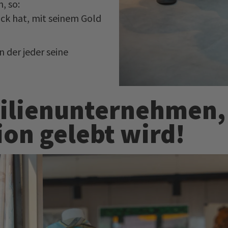
, so:
ück hat, mit seinem Gold
n der jeder seine
milienunternehmen,
ion gelebt wird!