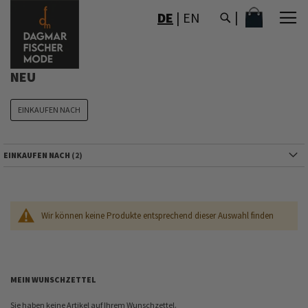
DIREKT
MEIN WAR
DE
|
EN
ZUM
INHALT
NEU
EINKAUFEN NACH
EINKAUFEN NACH
Wir können keine Produkte entsprechend dieser Auswahl finden
MEIN WUNSCHZETTEL
Sie haben keine Artikel auf Ihrem Wunschzettel.