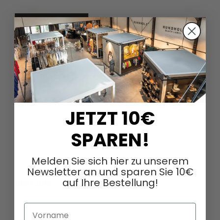
DAGMARFISCHER MODE GmbH
Hebelstrasse 9
JETZT 10€
79379 Müllheim
Deutschland
SPAREN!
+49 (0)7631 - 7408404
Melden Sie sich hier zu unserem
sales@dagmarfischermode.de
Newsletter an und sparen Sie 10€
auf Ihre Bestellung!
ÜBER UNS
Über uns
Vorname