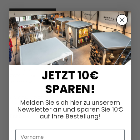
DAGMARFISCHER MODE GmbH
Hebelstrasse 9
JETZT 10€
79379 Müllheim
Deutschland
SPAREN!
+49 (0)7631 - 7408404
Melden Sie sich hier zu unserem
sales@dagmarfischermode.de
Newsletter an und sparen Sie 10€
auf Ihre Bestellung!
ÜBER UNS
Über uns
Vorname