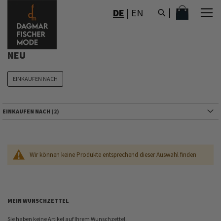
DIREKT
MEIN WAR
DE
|
EN
ZUM
INHALT
NEU
EINKAUFEN NACH
EINKAUFEN NACH
Wir können keine Produkte entsprechend dieser Auswahl finden
MEIN WUNSCHZETTEL
Sie haben keine Artikel auf Ihrem Wunschzettel.