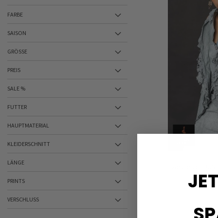
FARBE
SAISON
GRÖSSE
PREIS
SALE %
FUTTER
HAUPTMATERIAL
KLEIDERSCHNITT
LÄNGE
Weste von RUND
JET
PRINTS
VERSCHLUSS
SP