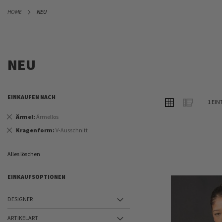
DIREKT
HOME
NEU
ZUM
INHALT
NEU
EINKAUFEN NACH
ANSICHT
Raster
Liste
1
EIN
ALS
Dies
Ärmel
Ärmellos
entfernen
Dies
Kragenform
V-Ausschnitt
entfernen
Alles löschen
EINKAUFSOPTIONEN
DESIGNER
ARTIKELART