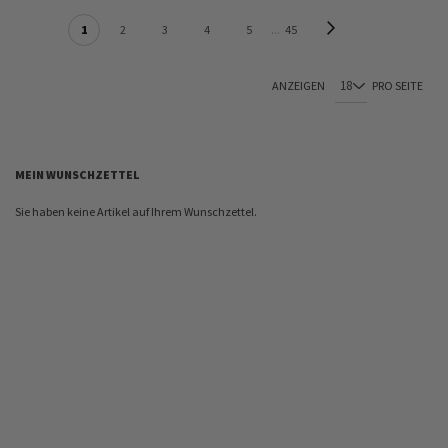
SEITE
Seite
Weiter
Sie lesen gerade Seite
Seite
Seite
Seite
Seite
Seite
1
2
3
4
5
45
ANZEIGEN
PRO SEITE
MEIN WUNSCHZETTEL
Sie haben keine Artikel auf Ihrem Wunschzettel.