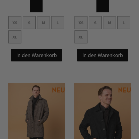
XS
S
M
L
XS
S
M
L
XL
XL
In den Warenkorb
In den Warenkorb