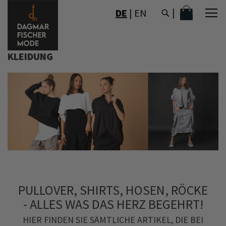
DIREKT
MEIN WAR
DE
|
EN
ZUM
INHALT
KLEIDUNG
PULLOVER, SHIRTS, HOSEN, RÖCKE
- ALLES WAS DAS HERZ BEGEHRT!
HIER FINDEN SIE SÄMTLICHE ARTIKEL, DIE BEI