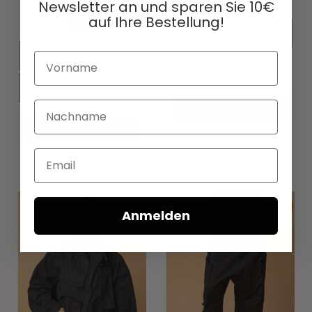
Newsletter an und sparen Sie 10€
auf Ihre Bestellung!
XS
S
M
L
XS
S
M
L
Vorname
XL
XL
In den Warenkorb
Nachname
In den Warenkorb
Email
Anmelden