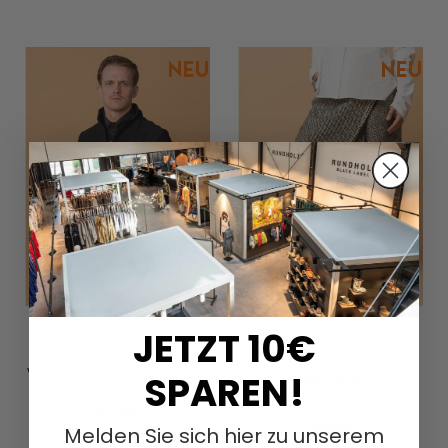
JETZT 10€
Melierte Nadelstreifen-
Ausgestellter Rock von
Sakkojacke mit Brusttasche
RUNDHOLZ DIP in black check
von RUNDHOLZ Herren in black
SPAREN!
660,00 €
melange
745,00 €
Melden Sie sich hier zu unserem