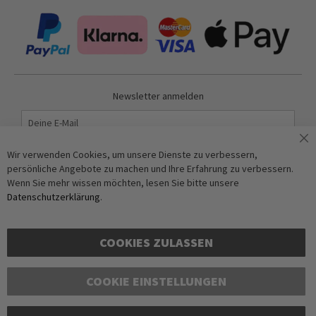
Newsletter anmelden
Abonnieren
Wir verwenden Cookies, um unsere Dienste zu verbessern,
persönliche Angebote zu machen und Ihre Erfahrung zu verbessern.
Wenn Sie mehr wissen möchten, lesen Sie bitte unsere
Anti-Roboter-Verifizierung
Datenschutzerklärung
.
Hier klicken
Friendly
Captcha ⇗
COOKIES ZULASSEN
COOKIE EINSTELLUNGEN