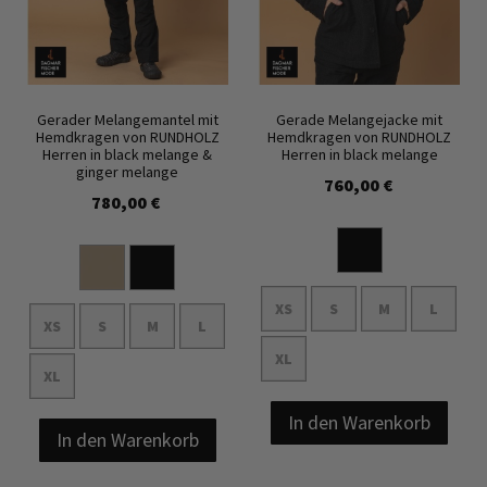
Gerader Melangemantel mit
Gerade Melangejacke mit
Hemdkragen von RUNDHOLZ
Hemdkragen von RUNDHOLZ
Herren in black melange &
Herren in black melange
ginger melange
760,00 €
780,00 €
XS
S
M
L
XS
S
M
L
XL
XL
In den Warenkorb
In den Warenkorb