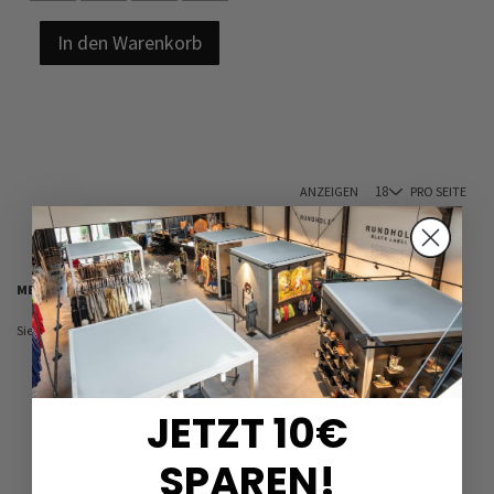
In den Warenkorb
ANZEIGEN
PRO SEITE
MEIN WUNSCHZETTEL
Sie haben keine Artikel auf Ihrem Wunschzettel.
JETZT 10€
SPAREN!