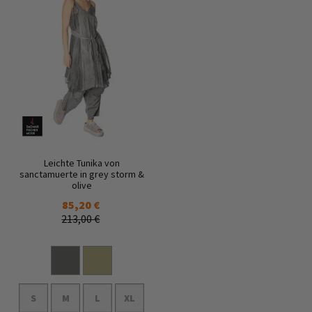
Leichte Tunika von
sanctamuerte in grey storm &
olive
85,20 €
213,00 €
S
M
L
XL