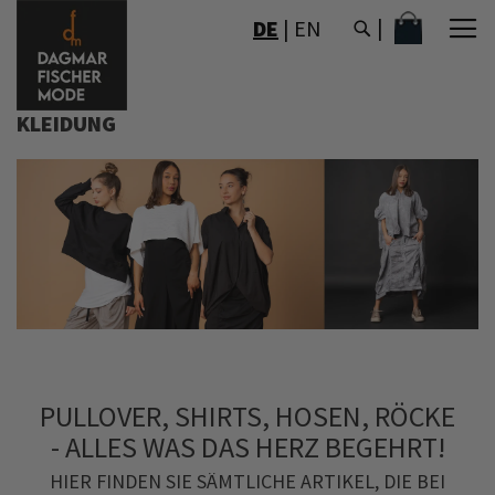
DIREKT
MEIN WAR
DE
|
EN
ZUM
INHALT
KLEIDUNG
PULLOVER, SHIRTS, HOSEN, RÖCKE
- ALLES WAS DAS HERZ BEGEHRT!
HIER FINDEN SIE SÄMTLICHE ARTIKEL, DIE BEI