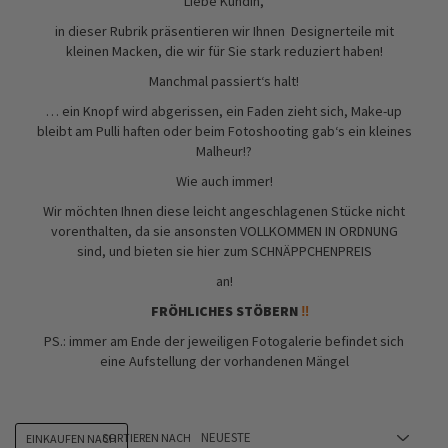
Liebe Kundin,
in dieser Rubrik präsentieren wir Ihnen
Designerteile mit
kleinen Macken, die wir für Sie stark reduziert haben!
Manchmal passiert‘s halt!
… ein Knopf wird abgerissen, ein Faden zieht sich, Make-up
bleibt am Pulli haften oder beim Fotoshooting gab‘s ein kleines
Malheur!?
Wie auch immer!
Wir möchten Ihnen diese leicht angeschlagenen Stücke nicht
vorenthalten, da sie ansonsten VOLLKOMMEN IN ORDNUNG
sind, und bieten sie hier zum SCHNÄPPCHENPREIS
an!
FRÖHLICHES STÖBERN
‼️
PS.: immer am Ende der jeweiligen Fotogalerie befindet sich
eine Aufstellung der vorhandenen Mängel
SORTIEREN NACH
EINKAUFEN NACH