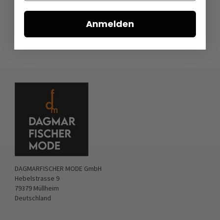
Anmelden
DAGMARFISCHER MODE GmbH
Hebelstrasse 9
79379 Müllheim
Deutschland