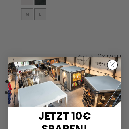
M
L
In den Warenkorb
ANZEIGEN
PRO SEITE
MEIN WUNSCHZETTEL
Sie haben keine Artikel auf Ihrem Wunschzettel.
JETZT 10€
SPAREN!