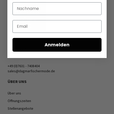
Nachname
Email
DAGMARFISCHER MODE GmbH
Hebelstrasse 9
Anmelden
79379 Müllheim
Deutschland
+49 (0)7631 - 7408404
sales@dagmarfischermode.de
ÜBER UNS
Über uns
Öffnungszeiten
Stellenangebote