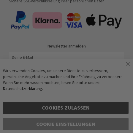
Sichere SSL-Verschlüsselung Ihrer persönlichen Daten
Newsletter anmelden
Abonnieren
Wir verwenden Cookies, um unsere Dienste zu verbessern,
persönliche Angebote zu machen und Ihre Erfahrung zu verbessern.
Wenn Sie mehr wissen möchten, lesen Sie bitte unsere
Anti-Roboter-Verifizierung
Datenschutzerklärung
.
Hier klicken
Friendly
Captcha ⇗
COOKIES ZULASSEN
COOKIE EINSTELLUNGEN