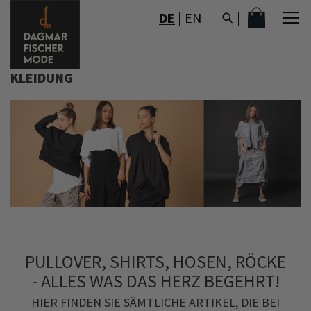
DIREKT
MEIN WAR
DE
|
EN
ZUM
INHALT
KLEIDUNG
PULLOVER, SHIRTS, HOSEN, RÖCKE
- ALLES WAS DAS HERZ BEGEHRT!
HIER FINDEN SIE SÄMTLICHE ARTIKEL, DIE BEI