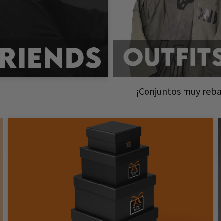
¡Conjuntos muy reba