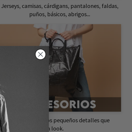
Jerseys, camisas, cárdigans, pantalones, faldas,
puños, básicos, abrigos...
Los accesorios son los pequeños detalles que
añaden carácter a un look.