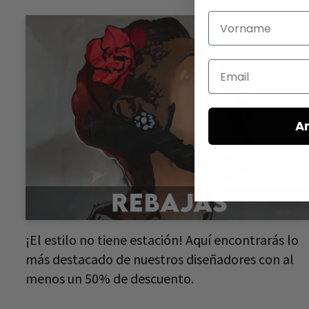
Vorname
Email
A
¡El estilo no tiene estación! Aquí encontrarás lo
más destacado de nuestros diseñadores con al
menos un 50% de descuento.