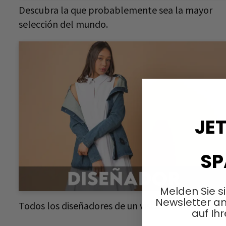
Descubra la que probablemente sea la mayor
selección del mundo.
JET
SP
Melden Sie s
Newsletter an
Todos los diseñadores de un vistazo.
auf Ihr