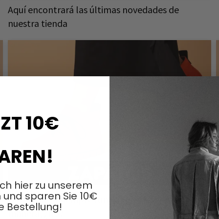
Aquí encontrará las últimas novedades de
nuestra tienda
ZT 10€
AREN!
ich hier zu unserem
 und sparen Sie 10€
Los zapatos siempre funcionan de alguna
e Bestellung!
manera, ¿no?