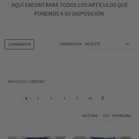
AQUÍ ENCONTRARÁ TODOS LOS ARTÍCULOS QUE
PONEMOS A SU DISPOSICIÓN.
ORDENAR POR
COMPRAR POR
ARTÍCULOS
1
-
18
DE
807
PÁGINA
Página
Siguiente
Actualmente estás leyendo página
Página
Página
Página
Página
Página
1
2
3
4
5
45
MOSTRAR
POR PÁGINA