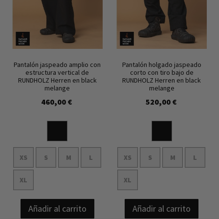
Pantalón jaspeado amplio con
Pantalón holgado jaspeado
estructura vertical de
corto con tiro bajo de
RUNDHOLZ Herren en black
RUNDHOLZ Herren en black
melange
melange
460,00 €
520,00 €
XS
S
M
L
XS
S
M
L
XL
XL
Añadir al carrito
Añadir al carrito