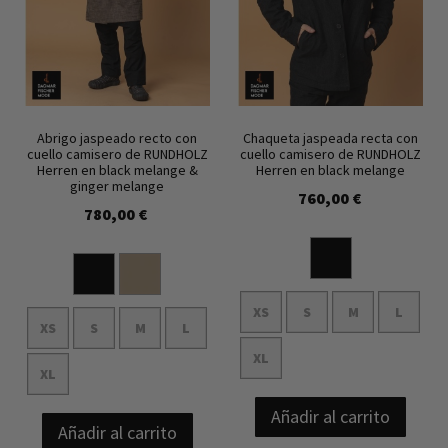
Abrigo jaspeado recto con
Chaqueta jaspeada recta con
cuello camisero de RUNDHOLZ
cuello camisero de RUNDHOLZ
Herren en black melange &
Herren en black melange
ginger melange
760,00 €
780,00 €
XS
S
M
L
XS
S
M
L
XL
XL
Añadir al carrito
Añadir al carrito