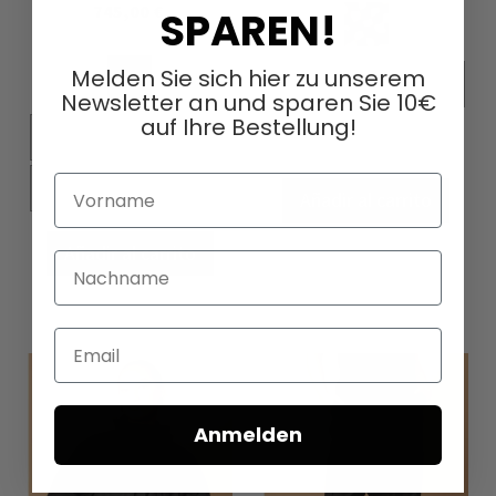
745,00 €
SPAREN!
Melden Sie sich hier zu unserem
XS
S
M
L
Newsletter an und sparen Sie 10€
auf Ihre Bestellung!
XL
XS
S
M
L
Vorname
XL
Añadir al carrito
Añadir al carrito
Nachname
Email
Anmelden