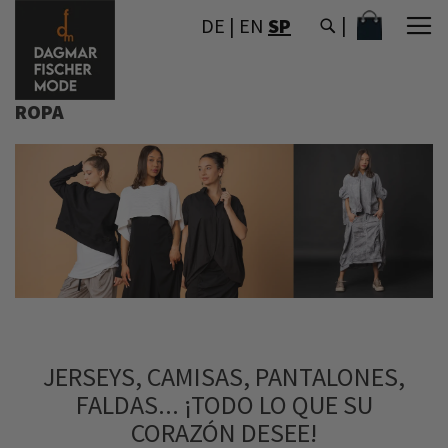
IR
MI CESTA
DE
|
EN
SP
AL
CONTENIDO
ROPA
JERSEYS, CAMISAS, PANTALONES,
FALDAS... ¡TODO LO QUE SU
CORAZÓN DESEE!