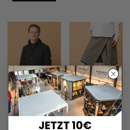
Chaqueta de sastre jaspeada
Falda evasé de RUNDHOLZ DIP
de raya diplomática con
en black check
bolsillo de pecho de
660,00 €
RUNDHOLZ Herren en black
JETZT 10€
melange