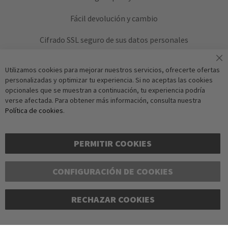
Fácil devolución y cambio
Cifrado SSL seguro de sus datos personales
Utilizamos cookies para mejorar nuestros servicios, ofrecerte ofertas
personalizadas y optimizar tu experiencia. Si no aceptas las cookies
opcionales que se muestran a continuación, tu experiencia podría
verse afectada. Para obtener más información, consulta nuestra
Política de cookies
.
Verificación Anti-Robot
Suscríbase a
Haga clic para iniciar la 
PERMITIR COOKIES
F
CONFIGURACIÓN DE COOKIES
RECHAZAR COOKIES
Copyright © 2016-2026 dagmarfischer mode. Todos los derechos reservados. Todos
los precios están en euros e incluyen el IVA legal, más los gastos de envío. Sujeto a
cambios y errores. Imágenes similares. Solo hasta agotar existencias.