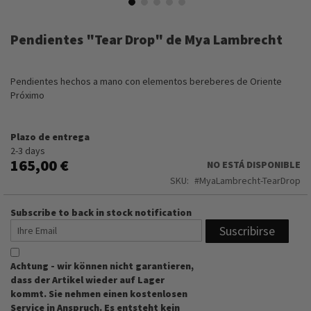
Saltar
al
Pendientes "Tear Drop" de Mya Lambrecht
comienzo
de
la
Pendientes hechos a mano con elementos bereberes de Oriente
galería
Próximo
de
imágenes
Plazo de entrega
2-3 days
165,00 €
NO ESTÁ DISPONIBLE
SKU
MyaLambrecht-TearDrop
Subscribe to back in stock notification
Suscribirse
Achtung - wir können nicht garantieren,
dass der Artikel wieder auf Lager
kommt. Sie nehmen einen kostenlosen
Service in Anspruch. Es entsteht kein