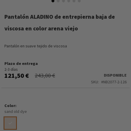
Saltar
al
Pantalón ALADINO de entrepierna baja de
comienzo
de
viscosa en color arena viejo
la
galería
de
Pantalón en suave tejido de viscosa
imágenes
Plazo de entrega
2-3 días
121,50 €
243,00 €
DISPONIBLE
SKU
NB2077-2-126
Color
sand old dye