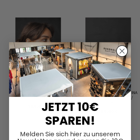
Ohrringe „COIN“ von Mya
Sandalia con hebillas de LOFINA
Lambrecht
en Gasoline spritz aperol /
JETZT 10€
solidnero
165,00 €
285,00 €
SPAREN!
Melden Sie sich hier zu unserem