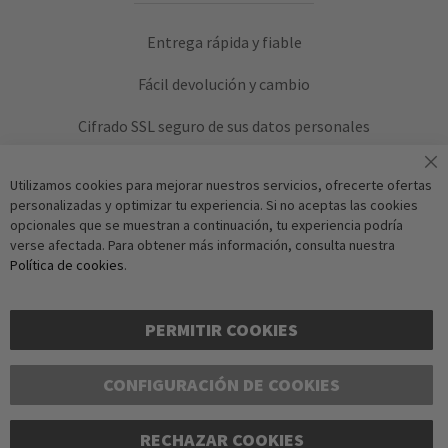
Entrega rápida y fiable
Fácil devolución y cambio
Cifrado SSL seguro de sus datos personales
Utilizamos cookies para mejorar nuestros servicios, ofrecerte ofertas
personalizadas y optimizar tu experiencia. Si no aceptas las cookies
opcionales que se muestran a continuación, tu experiencia podría
verse afectada. Para obtener más información, consulta nuestra
Política de cookies
.
Verificación Anti-Robot
Suscríbase a
Haga clic para iniciar la 
PERMITIR COOKIES
F
CONFIGURACIÓN DE COOKIES
RECHAZAR COOKIES
Copyright © 2016-2026 dagmarfischer mode. Todos los derechos reservados. Todos