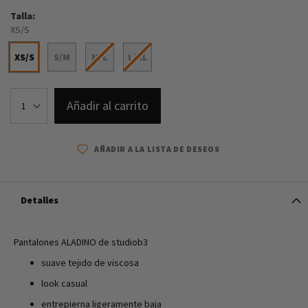
Talla
XS/S
XS/S
S/M
M/L
L/XL
Añadir al carrito
AÑADIR A LA LISTA DE DESEOS
Detalles
Pantalones ALADINO de studiob3
suave tejido de viscosa
look casual
entrepierna ligeramente baja