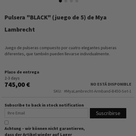
Saltar
al
Pulsera "BLACK" (juego de 5) de Mya
comienzo
de
Lambrecht
la
galería
de
Juego de pulseras compuesto por cuatro elegantes pulseras
imágenes
diferentes, que también pueden llevarse individualmente.
Plazo de entrega
2-3 days
745,00 €
NO ESTÁ DISPONIBLE
SKU
MyaLambrecht-Armband-B450-Set-1
Subscribe to back in stock notification
Suscribirse
Achtung - wir können nicht garantieren,
dass der Artikel wieder auf Lager