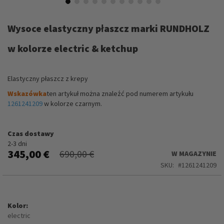
Przejdź
na
Wysoce elastyczny płaszcz marki RUNDHOLZ
początek
galerii
w kolorze electric & ketchup
Elastyczny płaszcz z krepy
Wskazówka
ten artykuł można znaleźć pod numerem artykułu
1261241209
w kolorze czarnym.
Czas dostawy
2-3 dni
345,00 €
690,00 €
W MAGAZYNIE
SKU
1261241209
Kolor
electric