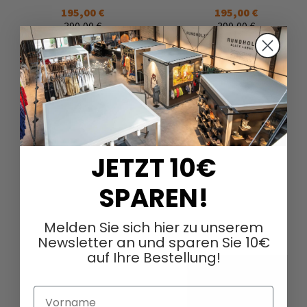
195,00 €
195,00 €
390,00 €
390,00 €
JETZT 10€
SPAREN!
DAZU PASSEND
Melden Sie sich hier zu unserem
Newsletter an und sparen Sie 10€
auf Ihre Bestellung!
Vorname