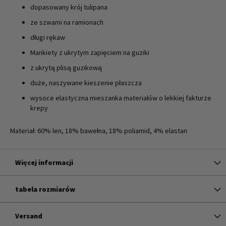
dopasowany krój tulipana
ze szwami na ramionach
długi rękaw
Mankiety z ukrytym zapięciem na guziki
z ukrytą plisą guzikową
duże, naszywane kieszenie płaszcza
wysoce elastyczna mieszanka materiałów o lekkiej fakturze
krepy
Materiał: 60% len, 18% bawełna, 18% poliamid, 4% elastan
Więcej informacji
tabela rozmiarów
Versand