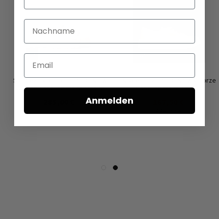
Nachname
Email
Sandały z klamrami od LOFINA w
Niskie buty od LOFINA w kolorze
kolorze Gasoline malto / malto
Gasoline malto / panna
Anmelden
285,00 €
167,50 €
335,00 €