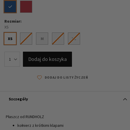
Rozmiar
XS
XS
S
M
L
XL
Dodaj do koszyka
DODAJ DO LISTY ŻYCZEŃ
Szczegóły
Płaszcz od RUNDHOLZ
kołnierz z krótkimi klapami