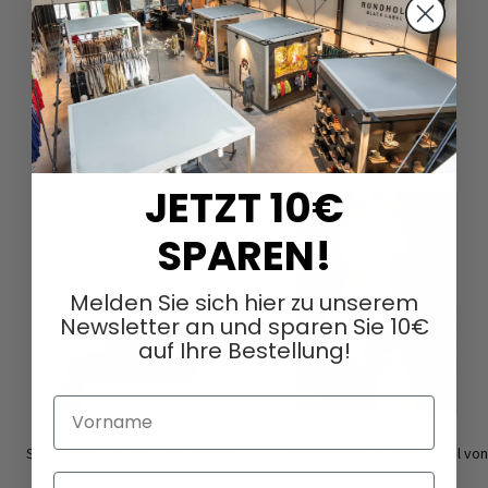
DAZU PASSEND
JETZT 10€
SPAREN!
Melden Sie sich hier zu unserem
Newsletter an und sparen Sie 10€
auf Ihre Bestellung!
Vorname
Sandale en cuir de SORT AARHUS
Gürtelarmband im Vintage-Stil von
en Gasoline nero / nero
Mya Lambrecht
Nachname