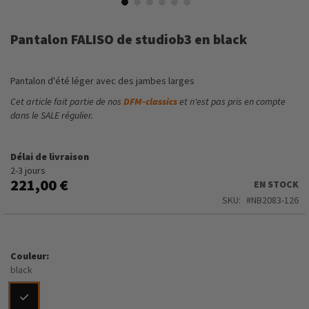
Skip
to
Pantalon FALISO de studiob3 en black
the
beginning
of
Pantalon d'été léger avec des jambes larges
the
images
Cet article fait partie de nos
DFM-classics
et n'est pas pris en compte
gallery
dans le SALE régulier.
Délai de livraison
2-3 jours
221,00 €
EN STOCK
SKU
NB2083-126
Couleur
black