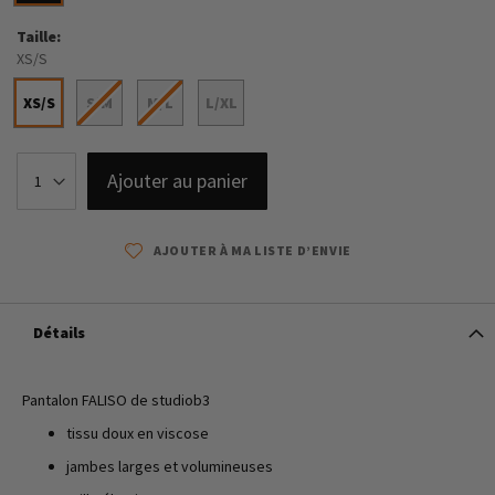
Taille
XS/S
XS/S
S/M
M/L
L/XL
Ajouter au panier
AJOUTER À MA LISTE D’ENVIE
Détails
Pantalon FALISO de studiob3
tissu doux en viscose
jambes larges et volumineuses